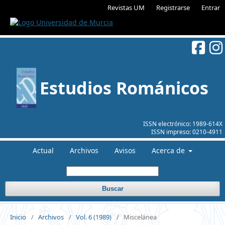
Revistas UM
Registrarse
Entrar
Estudios Románicos
ISSN electrónico:
1989-614X
ISSN impreso:
0210-4911
Actual
Archivos
Avisos
Acerca de
Buscar
Inicio
/
Archivos
/
Vol. 6 (1989)
/
Miscelánea