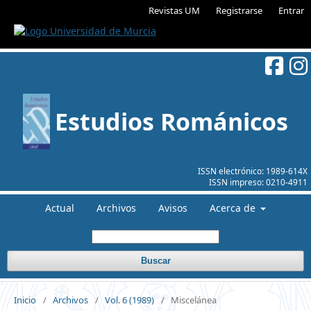
Revistas UM
Registrarse
Entrar
Estudios Románicos
ISSN electrónico:
1989-614X
ISSN impreso:
0210-4911
Actual
Archivos
Avisos
Acerca de
Buscar
Inicio
/
Archivos
/
Vol. 6 (1989)
/
Miscelánea