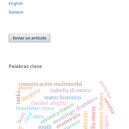
English
Italiano
Enviar un artículo
Palabras clave
poetessa
comunicación multimodal
amore
filoginia
isabella di morra
tanka
literatura italiana
teatro histórico
monólogo dramático
raverta
claribel alegría
veronica franco
benedetto croce
isabella morra
dilectio
circe
enamorada
borri
mito
philoginy
dacia maraini
south