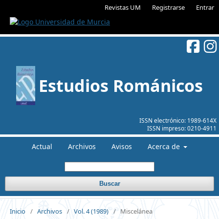
Revistas UM
Registrarse
Entrar
Estudios Románicos
ISSN electrónico:
1989-614X
ISSN impreso:
0210-4911
Actual
Archivos
Avisos
Acerca de
Buscar
Inicio
/
Archivos
/
Vol. 4 (1989)
/
Miscelánea