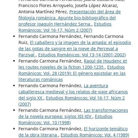
Francisco Flores Arroyuelo, Josefa López Alcaraz,
Antonia Martínez Pérez,
Presentación del área de
filología románica. Apunte bio-bibliográfico del
profesor Joaquín Hernández Serna
,
Estudios
Románicos: Vol 16-17, Núm 2 (2007)
Fernando Carmona Fernández, Fernando Carmona
Ruiz,
El caballero y la imagen de la amada: el episodio
de las gotas de sangre en la nieve de Perceval a
Parzival
,
Estudios Románicos: Vol 13-14 (2001-2002)
Fernando Carmona Fernández,
Raoul de Houdenc et
les routes noveles de la fiction 1200-1235
,
Estudios
Románicos: Vol. 28 (2019): El género epistolar en las
literaturas románicas
Fernando Carmona Fernández,
La aventura
caballeresca medieval y los relatos de viaje africanos
del siglo XX
,
Estudios Románicos: Vol 16-17, Núm 2
(2007)
Fernando Carmona Fernández,
Las transformaciones
de la novela europea: siglos XII-XIV
,
Estudios
Románicos: Vol. 10 (1998)
Fernando Carmona Fernández,
El horizonte temático
de la obra literaria
,
Estudios Románicos: Vol. 4 (1989)