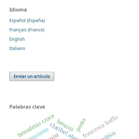
Idioma
Español (España)
Français (France)
English
Italiano
Enviar un artículo
Palabras clave
benedetto croce
francesca baffo
poeta
betussi
claribel alegría
humanismo