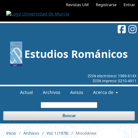
Revistas UM
Registrarse
Entrar
Estudios Románicos
ISSN electrónico:
1989-614X
ISSN impreso:
0210-4911
Actual
Archivos
Avisos
Acerca de
Buscar
Inicio
/
Archivos
/
Vol. 1 (1978)
/
Miscelánea