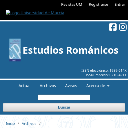
Revistas UM
Registrarse
Entrar
Estudios Románicos
ISSN electrónico:
1989-614X
ISSN impreso:
0210-4911
Actual
Archivos
Avisos
Acerca de
Buscar
Inicio
/
Archivos
/