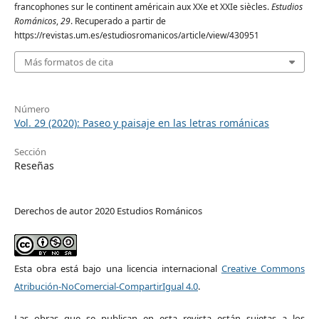
francophones sur le continent américain aux XXe et XXIe siècles.
Estudios
Románicos
,
29
. Recuperado a partir de
https://revistas.um.es/estudiosromanicos/article/view/430951
Más formatos de cita
Número
Vol. 29 (2020): Paseo y paisaje en las letras románicas
Sección
Reseñas
Derechos de autor 2020 Estudios Románicos
Esta obra está bajo una licencia internacional
Creative Commons
Atribución-NoComercial-CompartirIgual 4.0
.
Las obras que se publican en esta revista están sujetas a los