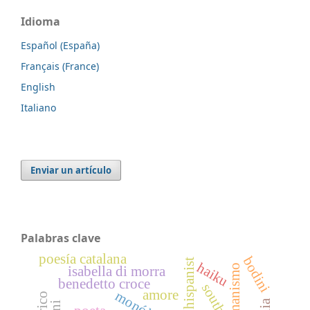
Idioma
Español (España)
Français (France)
English
Italiano
Enviar un artículo
Palabras clave
poesía catalana
bodini
hispanist
haiku
humanismo
isabella di morra
benedetto croce
south
amore