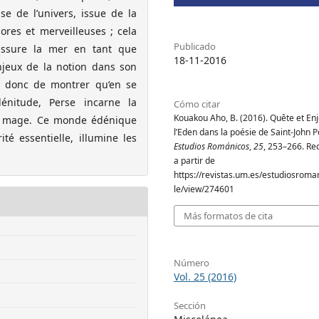
euse de l’univers, issue de la
ores et merveilleuses ; cela
Publicado
u’assure la mer en tant que
18-11-2016
enjeux de la notion dans son
est donc de montrer qu’en se
énitude, Perse incarne la
Cómo citar
Kouakou Aho, B. (2016). Quête et En
n mage. Ce monde édénique
l’Eden dans la poésie de Saint-John P
té essentielle, illumine les
Estudios Románicos
,
25
, 253–266. R
a partir de
https://revistas.um.es/estudiosroman
le/view/274601
Más formatos de cita
Número
Vol. 25 (2016)
Sección