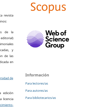
a revista
inos:
es de la
itorial)
moniales
icadas, y
ión de las
ndicada en
Información
ersidad de
Para lectores/as
Para autores/as
a edición
Para bibliotecarios/as
a licencia
miento-