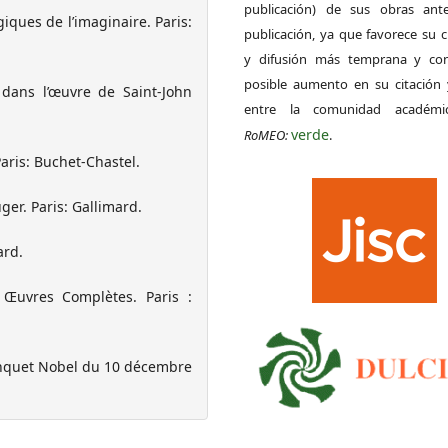
publicación) de sus obras ant
iques de l’imaginaire. Paris:
publicación, ya que favorece su c
y difusión más temprana y con
posible aumento en su citación 
s dans l’œuvre de Saint-John
entre la comunidad académ
verde
RoMEO:
.
Paris: Buchet-Chastel.
ger. Paris: Gallimard.
ard.
Œuvres Complètes. Paris :
anquet Nobel du 10 décembre