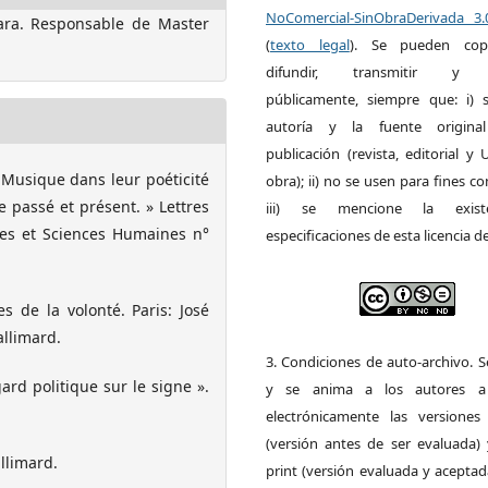
NoComercial-SinObraDerivada 3
tara. Responsable de Master
(
texto legal
). Se pueden copia
difundir, transmitir y 
públicamente, siempre que: i) s
autoría y la fuente origin
publicación (revista, editorial y
usique dans leur poéticité
obra); ii) no se usen para fines co
passé et présent. » Lettres
iii) se mencione la exist
gues et Sciences Humaines n°
especificaciones de esta licencia d
 de la volonté. Paris: José
allimard.
3. Condiciones de auto-archivo. 
ard politique sur le signe ».
y se anima a los autores a 
electrónicamente las versiones 
(versión antes de ser evaluada) 
llimard.
print (versión evaluada y acepta