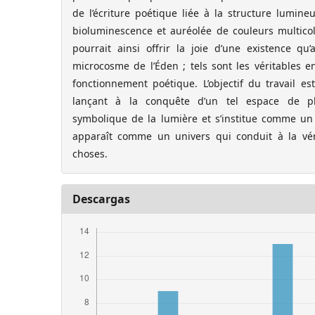
de l’écriture poétique liée à la structure lumin
bioluminescence et auréolée de couleurs multicol
pourrait ainsi offrir la joie d’une existence q
microcosme de l’Éden ; tels sont les véritables 
fonctionnement poétique. L’objectif du travail 
lançant à la conquête d’un tel espace de pl
symbolique de la lumière et s’institue comme u
apparaît comme un univers qui conduit à la véri
choses.
Descargas