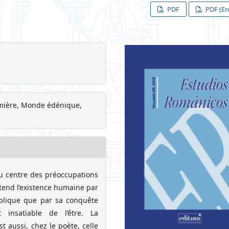
PDF
PDF (En
ière, Monde édénique,
u centre des préoccupations
us-tend l’existence humaine par
explique que par sa conquête
t insatiable de l’être. La
t aussi, chez le poète, celle