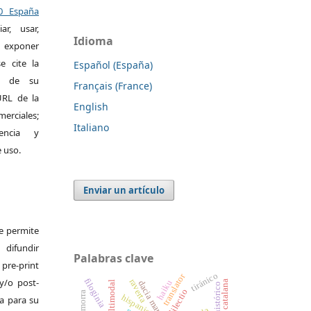
.0 España
r, usar,
Idioma
exponer
e cite la
Español (España)
al de su
Français (France)
 URL de la
English
merciales;
Italiano
encia y
e uso.
Enviar un artículo
Se permite
difundir
Palabras clave
pre-print
tiránico
translator
y/o post-
filoginia
raverta
haiku
poesía catalana
dacia maraini
teatro histórico
dilectio
hispanist
da para su