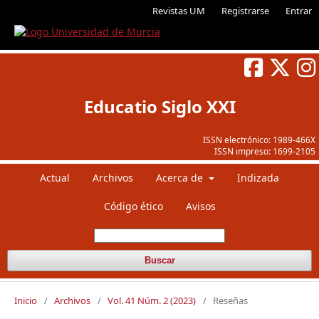
Revistas UM
Registrarse
Entrar
Educatio Siglo XXI
ISSN electrónico:
1989-466X
ISSN impreso:
1699-2105
Actual
Archivos
Acerca de
Indizada
Código ético
Avisos
Buscar
Inicio
/
Archivos
/
Vol. 41 Núm. 2 (2023)
/
Reseñas