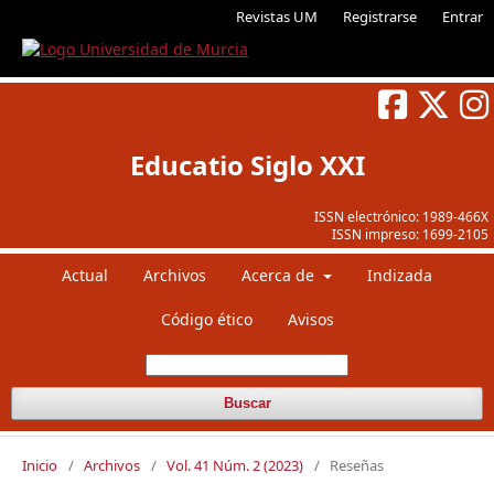
Revistas UM
Registrarse
Entrar
Educatio Siglo XXI
ISSN electrónico:
1989-466X
ISSN impreso:
1699-2105
Actual
Archivos
Acerca de
Indizada
Código ético
Avisos
Buscar
Inicio
/
Archivos
/
Vol. 41 Núm. 2 (2023)
/
Reseñas