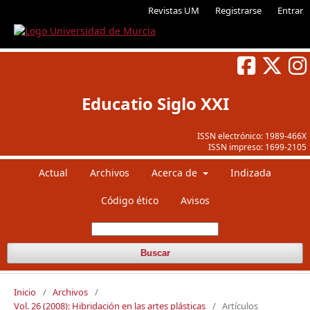
Revistas UM
Registrarse
Entrar
Educatio Siglo XXI
ISSN electrónico:
1989-466X
ISSN impreso:
1699-2105
Actual
Archivos
Acerca de
Indizada
Código ético
Avisos
Buscar
Inicio
/
Archivos
/
Vol. 26 (2008): Hibridación en las artes plásticas
/
Artículos