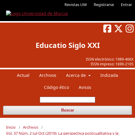
Revistas UM
Registrarse
Entrar
Educatio Siglo XXI
ISSN electrónico:
1989-466X
ISSN impreso:
1699-2105
Actual
Archivos
Acerca de
Indizada
Código ético
Avisos
Buscar
Inicio
/
Archivos
/
Vol. 37 Núm. 2 Jul-Oct (2019): La perspectiva postcualitativa y la