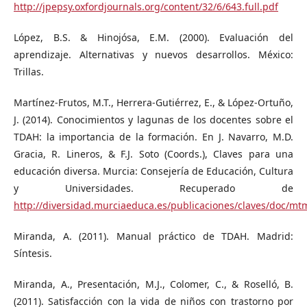
http://jpepsy.oxfordjournals.org/content/32/6/643.full.pdf
López, B.S. & Hinojósa, E.M. (2000). Evaluación del
aprendizaje. Alternativas y nuevos desarrollos. México:
Trillas.
Martínez-Frutos, M.T., Herrera-Gutiérrez, E., & López-Ortuño,
J. (2014). Conocimientos y lagunas de los docentes sobre el
TDAH: la importancia de la formación. En J. Navarro, M.D.
Gracia, R. Lineros, & F.J. Soto (Coords.), Claves para una
educación diversa. Murcia: Consejería de Educación, Cultura
y Universidades. Recuperado de
http://diversidad.murciaeduca.es/publicaciones/claves/doc/mt
Miranda, A. (2011). Manual práctico de TDAH. Madrid:
Síntesis.
Miranda, A., Presentación, M.J., Colomer, C., & Roselló, B.
(2011). Satisfacción con la vida de niños con trastorno por