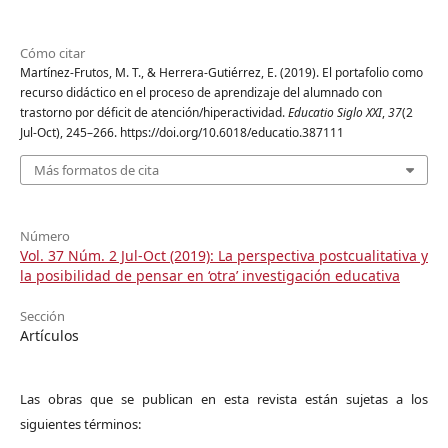
Cómo citar
Martínez-Frutos, M. T., & Herrera-Gutiérrez, E. (2019). El portafolio como
recurso didáctico en el proceso de aprendizaje del alumnado con
trastorno por déficit de atención/hiperactividad.
Educatio Siglo XXI
,
37
(2
Jul-Oct), 245–266. https://doi.org/10.6018/educatio.387111
Más formatos de cita
Número
Vol. 37 Núm. 2 Jul-Oct (2019): La perspectiva postcualitativa y
la posibilidad de pensar en ‘otra’ investigación educativa
Sección
Artículos
Las obras que se publican en esta revista están sujetas a los
siguientes términos: