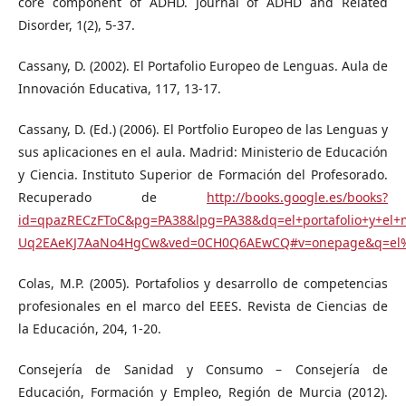
core component of ADHD. Journal of ADHD and Related
Disorder, 1(2), 5-37.
Cassany, D. (2002). El Portafolio Europeo de Lenguas. Aula de
Innovación Educativa, 117, 13-17.
Cassany, D. (Ed.) (2006). El Portfolio Europeo de las Lenguas y
sus aplicaciones en el aula. Madrid: Ministerio de Educación
y Ciencia. Instituto Superior de Formación del Profesorado.
Recuperado de
http://books.google.es/books?
id=qpazRECzFToC&pg=PA38&lpg=PA38&dq=el+portafolio+y+el
Uq2EAeKJ7AaNo4HgCw&ved=0CH0Q6AEwCQ#v=onepage&q=el%20
Colas, M.P. (2005). Portafolios y desarrollo de competencias
profesionales en el marco del EEES. Revista de Ciencias de
la Educación, 204, 1-20.
Consejería de Sanidad y Consumo – Consejería de
Educación, Formación y Empleo, Región de Murcia (2012).