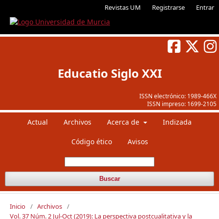
Revistas UM
Registrarse
Entrar
Educatio Siglo XXI
ISSN electrónico:
1989-466X
ISSN impreso:
1699-2105
Actual
Archivos
Acerca de
Indizada
Código ético
Avisos
Buscar
Inicio
/
Archivos
/
Vol. 37 Núm. 2 Jul-Oct (2019): La perspectiva postcualitativa y la