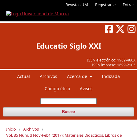
Revistas UM
Registrarse
Entrar
Educatio Siglo XXI
ISSN electrónico:
1989-466X
ISSN impreso:
1699-2105
Actual
Archivos
Acerca de
Indizada
Código ético
Avisos
Buscar
Inicio
/
Archivos
/
Vol. 35 Núm. 3 Nov-Feb1 (2017): Materiales Didácticos, Libros de