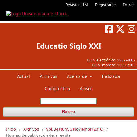
Revistas UM
Registrarse
Entrar
Educatio Siglo XXI
ISSN electrónico:
1989-466X
ISSN impreso:
1699-2105
Actual
Archivos
Acerca de
Indizada
Código ético
Avisos
Buscar
Inicio
/
Archivos
/
Vol. 34 Núm. 3 Noviembr (2016)
/
Normas de publicación de la revista