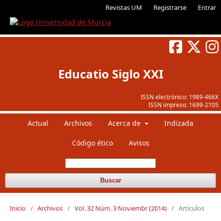
Revistas UM
Registrarse
Entrar
Educatio Siglo XXI
ISSN electrónico:
1989-466X
ISSN impreso:
1699-2105
Actual
Archivos
Acerca de
Indizada
Código ético
Avisos
Buscar
Inicio
/
Archivos
/
Vol. 32 Núm. 3 Noviembr (2014)
/
Artículos