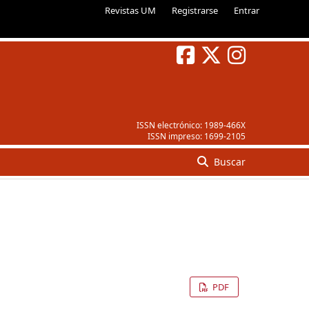
Revistas UM
Registrarse
Entrar
ISSN electrónico:
1989-466X
ISSN impreso:
1699-2105
Buscar
PDF