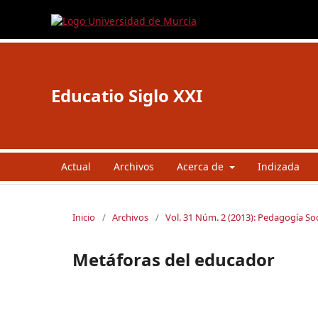
Educatio Siglo XXI
Actual
Archivos
Acerca de
Indizada
Inicio
/
Archivos
/
Vol. 31 Núm. 2 (2013): Pedagogía Soc
Metáforas del educador