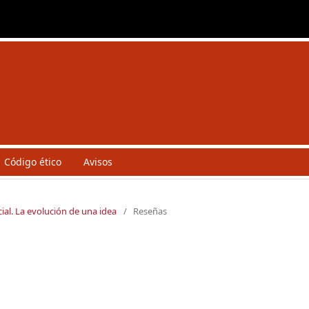
Código ético
Avisos
ial. La evolución de una idea
/
Reseñas