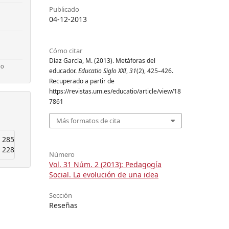
Publicado
04-12-2013
Cómo citar
Díaz García, M. (2013). Metáforas del
educador.
Educatio Siglo XXI
,
31
(2), 425–426.
Recuperado a partir de
https://revistas.um.es/educatio/article/view/18
7861
Más formatos de cita
285
228
Número
Vol. 31 Núm. 2 (2013): Pedagogía
Social. La evolución de una idea
Sección
Reseñas