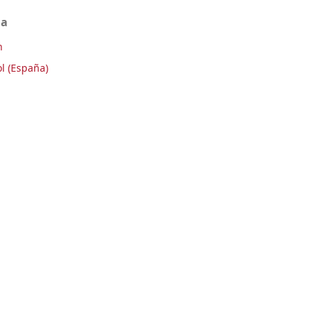
ma
h
l (España)