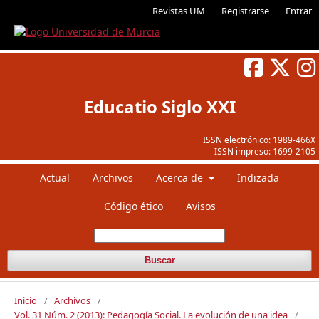
Revistas UM
Registrarse
Entrar
Educatio Siglo XXI
ISSN electrónico:
1989-466X
ISSN impreso:
1699-2105
Actual
Archivos
Acerca de
Indizada
Código ético
Avisos
Buscar
Inicio
/
Archivos
/
Vol. 31 Núm. 2 (2013): Pedagogía Social. La evolución de una idea
/