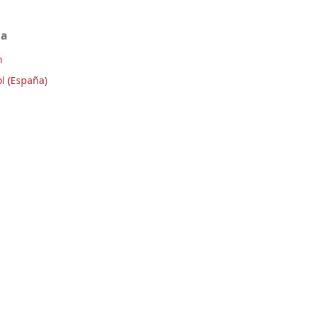
ma
h
l (España)