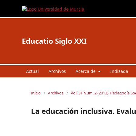
Educatio Siglo XXI
Actual
Archivos
Acerca de
Indizada
Inicio
/
Archivos
/
Vol. 31 Núm. 2 (2013): Pedagogía Soc
La educación inclusiva. Evalu