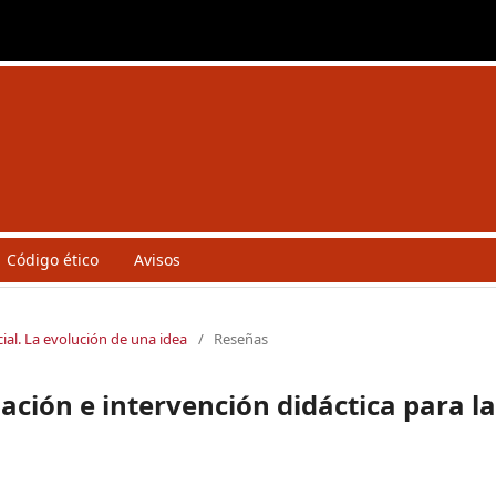
Código ético
Avisos
ial. La evolución de una idea
/
Reseñas
ación e intervención didáctica para l