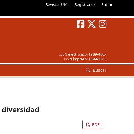
Revistas UM
Registrarse
Entrar
ISSN electrónico:
1989-466X
ISSN impreso:
1699-2105
Buscar
a diversidad
PDF