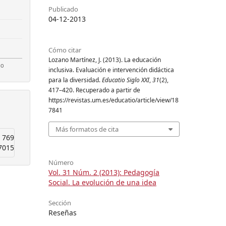
Publicado
04-12-2013
Cómo citar
Lozano Martínez, J. (2013). La educación
inclusiva. Evaluación e intervención didáctica
para la diversidad.
Educatio Siglo XXI
,
31
(2),
417–420. Recuperado a partir de
https://revistas.um.es/educatio/article/view/18
7841
Más formatos de cita
769
7015
Número
Vol. 31 Núm. 2 (2013): Pedagogía
Social. La evolución de una idea
Sección
Reseñas