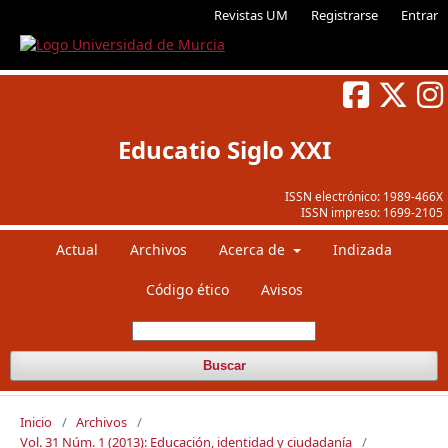
Revistas UM
Registrarse
Entrar
Educatio Siglo XXI
ISSN electrónico:
1989-466X
ISSN impreso:
1699-2105
Actual
Archivos
Acerca de
Indizada
Código ético
Avisos
Buscar
Inicio
/
Archivos
/
Vol. 31 Núm. 1 (2013): Educación, identidad y ciudadanía
/