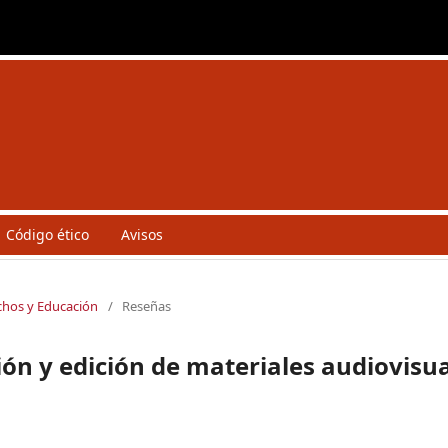
Código ético
Avisos
echos y Educación
/
Reseñas
ón y edición de materiales audiovisu