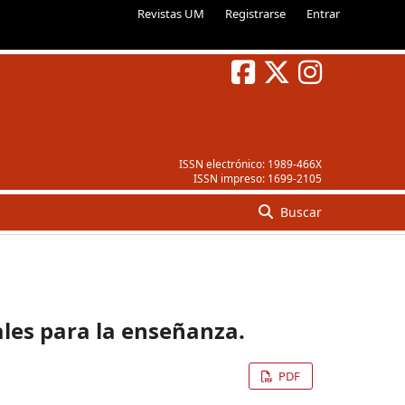
Revistas UM
Registrarse
Entrar
ISSN electrónico:
1989-466X
ISSN impreso:
1699-2105
Buscar
ales para la enseñanza.
PDF