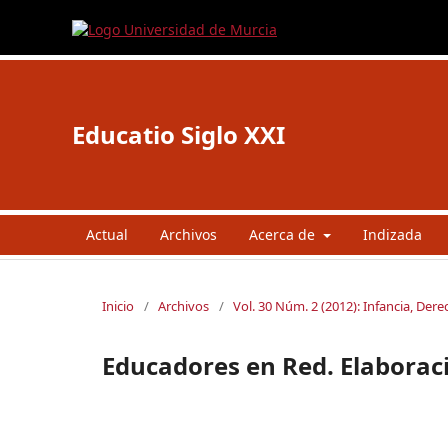
Educatio Siglo XXI
Actual
Archivos
Acerca de
Indizada
Inicio
/
Archivos
/
Vol. 30 Núm. 2 (2012): Infancia, Der
Educadores en Red. Elaboraci