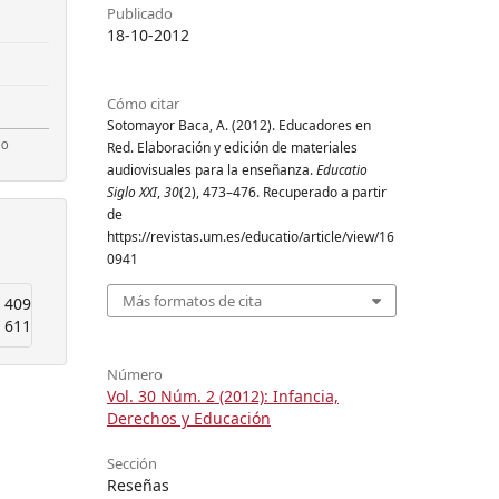
Publicado
18-10-2012
Cómo citar
Sotomayor Baca, A. (2012). Educadores en
Red. Elaboración y edición de materiales
audiovisuales para la enseñanza.
Educatio
Siglo XXI
,
30
(2), 473–476. Recuperado a partir
de
https://revistas.um.es/educatio/article/view/16
0941
Más formatos de cita
409
611
Número
Vol. 30 Núm. 2 (2012): Infancia,
Derechos y Educación
Sección
Reseñas