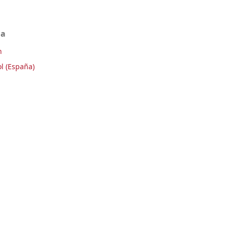
ma
h
l (España)