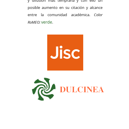
y difusión más temprana y con ello un
posible aumento en su citación y alcance
entre la comunidad académica.
Color
verde
RoMEO:
.