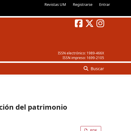
Revistas UM
Registrarse
Entrar
ISSN electrónico:
1989-466X
ISSN impreso:
1699-2105
Buscar
ación del patrimonio
PDF