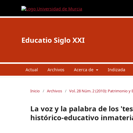
Educatio Siglo XXI
Actual
Archivos
Acerca de
Indizada
Inicio
/
Archivos
/
Vol. 28 Núm. 2 (2010): Patrimonio y
La voz y la palabra de los 't
histórico-educativo inmateri