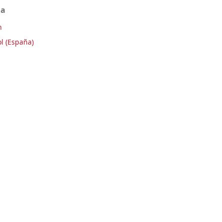
ma
h
l (España)