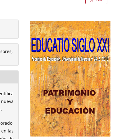
esores,
ntífica
 nueva
.
orado,
 en las
ción de