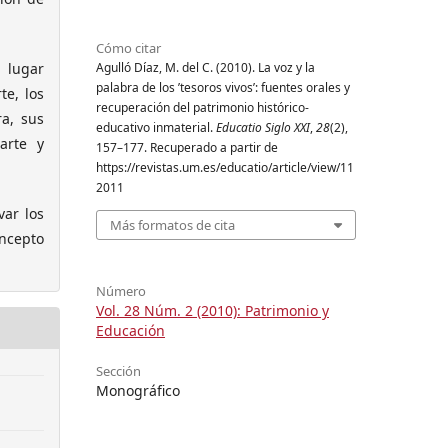
Cómo citar
Agulló Díaz, M. del C. (2010). La voz y la
n lugar
palabra de los ’tesoros vivos’: fuentes orales y
te, los
recuperación del patrimonio histórico-
a, sus
educativo inmaterial.
Educatio Siglo XXI
,
28
(2),
arte y
157–177. Recuperado a partir de
https://revistas.um.es/educatio/article/view/11
2011
var los
Más formatos de cita
ncepto
Número
Vol. 28 Núm. 2 (2010): Patrimonio y
Educación
Sección
Monográfico