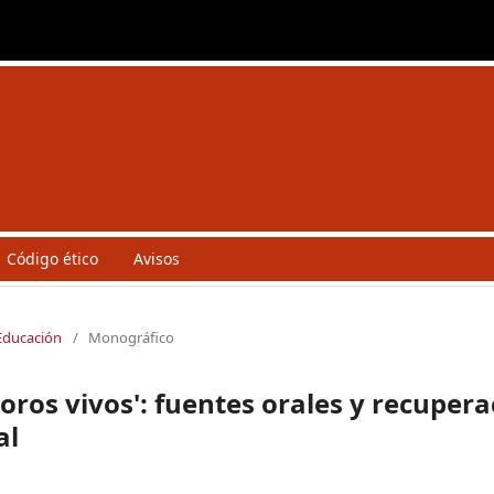
Código ético
Avisos
 Educación
/
Monográfico
esoros vivos': fuentes orales y recuper
al