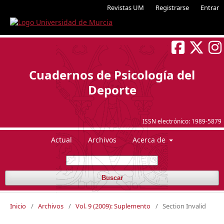
Revistas UM
Registrarse
Entrar
Cuadernos de Psicología del
Deporte
ISSN electrónico:
1989-5879
Actual
Archivos
Acerca de
Buscar
Inicio
/
Archivos
/
Vol. 9 (2009): Suplemento
/
Section Invalid