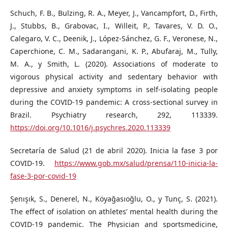
Schuch, F. B., Bulzing, R. A., Meyer, J., Vancampfort, D., Firth,
J., Stubbs, B., Grabovac, I., Willeit, P., Tavares, V. D. O.,
Calegaro, V. C., Deenik, J., López-Sánchez, G. F., Veronese, N.,
Caperchione, C. M., Sadarangani, K. P., Abufaraj, M., Tully,
M. A., y Smith, L. (2020). Associations of moderate to
vigorous physical activity and sedentary behavior with
depressive and anxiety symptoms in self-isolating people
during the COVID-19 pandemic: A cross-sectional survey in
Brazil. Psychiatry research, 292, 113339.
https://doi.org/10.1016/j.psychres.2020.113339
Secretaría de Salud (21 de abril 2020). Inicia la fase 3 por
COVID-19.
https://www.gob.mx/salud/prensa/110-inicia-la-
fase-3-por-covid-19
Şenışık, S., Denerel, N., Köyağasıoğlu, O., y Tunç, S. (2021).
The effect of isolation on athletes’ mental health during the
COVID-19 pandemic. The Physician and sportsmedicine,