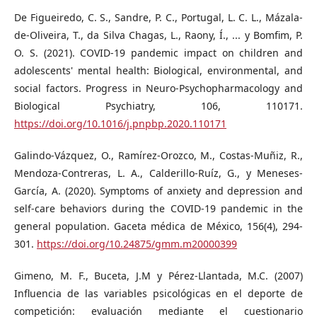
De Figueiredo, C. S., Sandre, P. C., Portugal, L. C. L., Mázala-
de-Oliveira, T., da Silva Chagas, L., Raony, Í., ... y Bomfim, P.
O. S. (2021). COVID-19 pandemic impact on children and
adolescents' mental health: Biological, environmental, and
social factors. Progress in Neuro-Psychopharmacology and
Biological Psychiatry, 106, 110171.
https://doi.org/10.1016/j.pnpbp.2020.110171
Galindo-Vázquez, O., Ramírez-Orozco, M., Costas-Muñiz, R.,
Mendoza-Contreras, L. A., Calderillo-Ruíz, G., y Meneses-
García, A. (2020). Symptoms of anxiety and depression and
self-care behaviors during the COVID-19 pandemic in the
general population. Gaceta médica de México, 156(4), 294-
301.
https://doi.org/10.24875/gmm.m20000399
Gimeno, M. F., Buceta, J.M y Pérez-Llantada, M.C. (2007)
Influencia de las variables psicológicas en el deporte de
competición: evaluación mediante el cuestionario