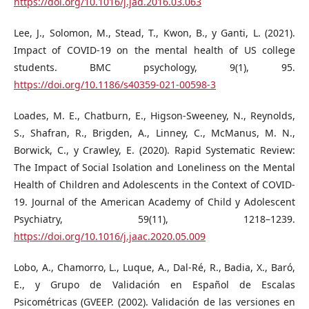
https://doi.org/10.1016/j.jad.2016.03.063
Lee, J., Solomon, M., Stead, T., Kwon, B., y Ganti, L. (2021).
Impact of COVID-19 on the mental health of US college
students. BMC psychology, 9(1), 95.
https://doi.org/10.1186/s40359-021-00598-3
Loades, M. E., Chatburn, E., Higson-Sweeney, N., Reynolds,
S., Shafran, R., Brigden, A., Linney, C., McManus, M. N.,
Borwick, C., y Crawley, E. (2020). Rapid Systematic Review:
The Impact of Social Isolation and Loneliness on the Mental
Health of Children and Adolescents in the Context of COVID-
19. Journal of the American Academy of Child y Adolescent
Psychiatry, 59(11), 1218–1239.
https://doi.org/10.1016/j.jaac.2020.05.009
Lobo, A., Chamorro, L., Luque, A., Dal-Ré, R., Badia, X., Baró,
E., y Grupo de Validación en Español de Escalas
Psicométricas (GVEEP. (2002). Validación de las versiones en