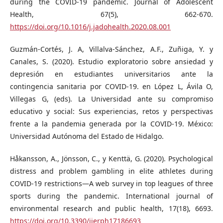
during the COVID-19 pandemic. Journal of Adolescent
Health, 67(5), 662-670.
https://doi.org/10.1016/j.jadohealth.2020.08.001
Guzmán-Cortés, J. A, Villalva-Sánchez, A.F., Zuñiga, Y. y
Canales, S. (2020). Estudio exploratorio sobre ansiedad y
depresión en estudiantes universitarios ante la
contingencia sanitaria por COVID-19. en López L, Ávila O,
Villegas G, (eds). La Universidad ante su compromiso
educativo y social: Sus experiencias, retos y perspectivas
frente a la pandemia generada por la COVID-19. México:
Universidad Autónoma del Estado de Hidalgo.
Håkansson, A., Jönsson, C., y Kenttä, G. (2020). Psychological
distress and problem gambling in elite athletes during
COVID-19 restrictions—A web survey in top leagues of three
sports during the pandemic. International journal of
environmental research and public health, 17(18), 6693.
https://doi.org/10.3390/ijerph17186693