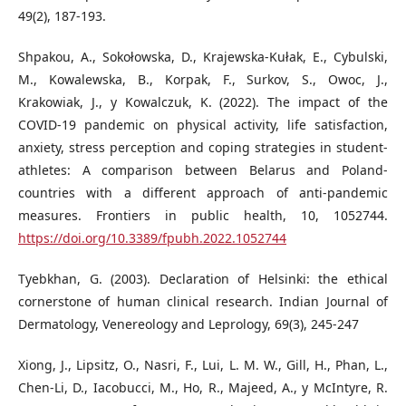
49(2), 187-193.
Shpakou, A., Sokołowska, D., Krajewska-Kułak, E., Cybulski,
M., Kowalewska, B., Korpak, F., Surkov, S., Owoc, J.,
Krakowiak, J., y Kowalczuk, K. (2022). The impact of the
COVID-19 pandemic on physical activity, life satisfaction,
anxiety, stress perception and coping strategies in student-
athletes: A comparison between Belarus and Poland-
countries with a different approach of anti-pandemic
measures. Frontiers in public health, 10, 1052744.
https://doi.org/10.3389/fpubh.2022.1052744
Tyebkhan, G. (2003). Declaration of Helsinki: the ethical
cornerstone of human clinical research. Indian Journal of
Dermatology, Venereology and Leprology, 69(3), 245-247
Xiong, J., Lipsitz, O., Nasri, F., Lui, L. M. W., Gill, H., Phan, L.,
Chen-Li, D., Iacobucci, M., Ho, R., Majeed, A., y McIntyre, R.