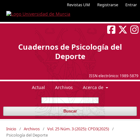
Revistas UM
Registrarse
Entrar
Cuadernos de Psicología del
Deporte
ISSN electrónico:
1989-5879
Actual
Archivos
Acerca de
Buscar
Inicio
/
Archivos
/
Vol. 25 Núm. 3 (2025): CPD3(2025)
/
Psicología del Deporte