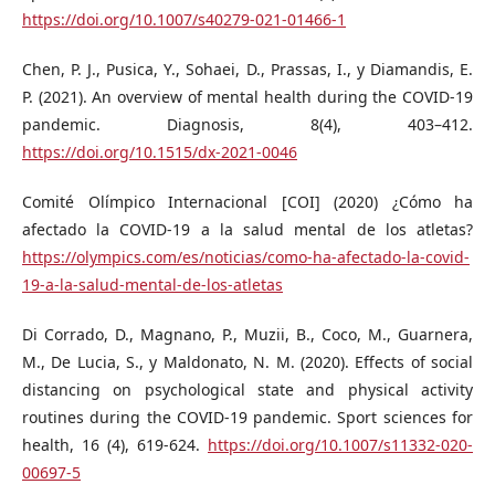
https://doi.org/10.1007/s40279-021-01466-1
Chen, P. J., Pusica, Y., Sohaei, D., Prassas, I., y Diamandis, E.
P. (2021). An overview of mental health during the COVID-19
pandemic. Diagnosis, 8(4), 403–412.
https://doi.org/10.1515/dx-2021-0046
Comité Olímpico Internacional [COI] (2020) ¿Cómo ha
afectado la COVID-19 a la salud mental de los atletas?
https://olympics.com/es/noticias/como-ha-afectado-la-covid-
19-a-la-salud-mental-de-los-atletas
Di Corrado, D., Magnano, P., Muzii, B., Coco, M., Guarnera,
M., De Lucia, S., y Maldonato, N. M. (2020). Effects of social
distancing on psychological state and physical activity
routines during the COVID-19 pandemic. Sport sciences for
health, 16 (4), 619-624.
https://doi.org/10.1007/s11332-020-
00697-5