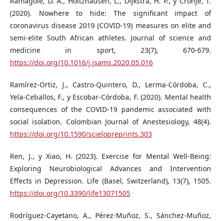
Ramagole, D. A., Holtzhausen, L., Dijkstra, H. P., y Cronje, T.
(2020). Nowhere to hide: The significant impact of
coronavirus disease 2019 (COVID-19) measures on elite and
semi-elite South African athletes. Journal of science and
medicine in sport, 23(7), 670-679.
https://doi.org/10.1016/j.jsams.2020.05.016
Ramírez-Ortiz, J., Castro-Quintero, D., Lerma-Córdoba, C.,
Yela-Ceballos, F., y Escobar-Córdoba, F. (2020). Mental health
consequences of the COVID-19 pandemic associated with
social isolation. Colombian Journal of Anestesiology, 48(4).
https://doi.org/10.1590/scielopreprints.303
Ren, J., y Xiao, H. (2023). Exercise for Mental Well-Being:
Exploring Neurobiological Advances and Intervention
Effects in Depression. Life (Basel, Switzerland), 13(7), 1505.
https://doi.org/10.3390/life13071505
Rodríguez-Cayetano, A., Pérez-Muñoz, S., Sánchez-Muñoz,