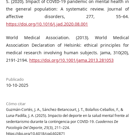
S. (2020). Impact of COVID-19 pandemic on mental health in
the general population: A systematic review. Journal of
affective disorders, 277, 55–64.
https://doi.org/10.1016/j.jad.2020.08.001
World Medical Association. (2013). World Medical
Association Declaration of Helsinki: ethical principles for
medical research involving human subjects. Jama, 310(20),
2191-2194.
https://doi.org/10.1001/jama.2013.281053
Publicado
10-10-2025
Cómo citar
Guzmán-Cortés, J. A., Sánchez-Betancourt, J. T., Bolaños-Ceballos, F., &
Luna-Padilla, J. A. (2025). Impacto del deporte en la salud mental frente al
sedentarismo durante la contingencia por COVID-19.
Cuadernos De
Psicología Del Deporte
,
25
(3), 211–224.
https://doi.org/10.6018/cpd.602871