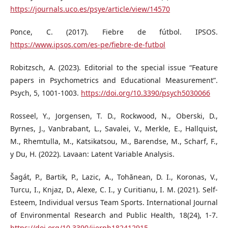
https://journals.uco.es/psye/article/view/14570
Ponce, C. (2017). Fiebre de fútbol. IPSOS.
https://www.ipsos.com/es-pe/fiebre-de-futbol
Robitzsch, A. (2023). Editorial to the special issue “Feature
papers in Psychometrics and Educational Measurement”.
Psych, 5, 1001-1003.
https://doi.org/10.3390/psych5030066
Rosseel, Y., Jorgensen, T. D., Rockwood, N., Oberski, D.,
Byrnes, J., Vanbrabant, L., Savalei, V., Merkle, E., Hallquist,
M., Rhemtulla, M., Katsikatsou, M., Barendse, M., Scharf, F.,
y Du, H. (2022). Lavaan: Latent Variable Analysis.
Šagát, P., Bartik, P., Lazic, A., Tohănean, D. I., Koronas, V.,
Turcu, I., Knjaz, D., Alexe, C. I., y Curitianu, I. M. (2021). Self-
Esteem, Individual versus Team Sports. International Journal
of Environmental Research and Public Health, 18(24), 1-7.
https://doi.org/10.3390/ijerph182412915