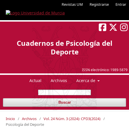
Revistas UM
Registrarse
Entrar
Cuadernos de Psicología del
Deporte
ISSN electrónico:
1989-5879
Actual
Archivos
Acerca de
Buscar
Inicio
/
Archivos
/
Vol. 24 Núm. 3 (2024): CPD3(2024)
/
Psicología del Deporte