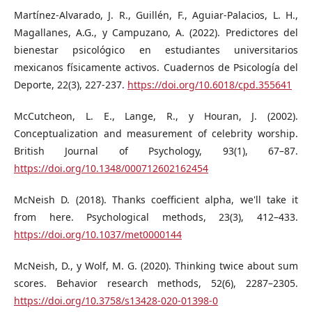
Martínez-Alvarado, J. R., Guillén, F., Aguiar-Palacios, L. H.,
Magallanes, A.G., y Campuzano, A. (2022). Predictores del
bienestar psicológico en estudiantes universitarios
mexicanos físicamente activos. Cuadernos de Psicología del
Deporte, 22(3), 227-237.
https://doi.org/10.6018/cpd.355641
McCutcheon, L. E., Lange, R., y Houran, J. (2002).
Conceptualization and measurement of celebrity worship.
British Journal of Psychology, 93(1), 67–87.
https://doi.org/10.1348/000712602162454
McNeish D. (2018). Thanks coefficient alpha, we'll take it
from here. Psychological methods, 23(3), 412–433.
https://doi.org/10.1037/met0000144
McNeish, D., y Wolf, M. G. (2020). Thinking twice about sum
scores. Behavior research methods, 52(6), 2287–2305.
https://doi.org/10.3758/s13428-020-01398-0