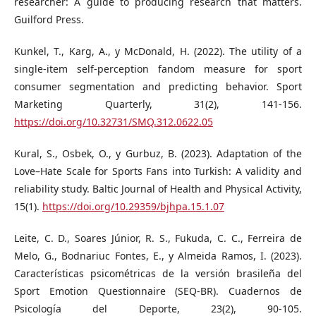
researcher: A guide to producing research that matters.
Guilford Press.
Kunkel, T., Karg, A., y McDonald, H. (2022). The utility of a
single-item self-perception fandom measure for sport
consumer segmentation and predicting behavior. Sport
Marketing Quarterly, 31(2), 141-156.
https://doi.org/10.32731/SMQ.312.0622.05
Kural, S., Osbek, O., y Gurbuz, B. (2023). Adaptation of the
Love–Hate Scale for Sports Fans into Turkish: A validity and
reliability study. Baltic Journal of Health and Physical Activity,
15(1).
https://doi.org/10.29359/bjhpa.15.1.07
Leite, C. D., Soares Júnior, R. S., Fukuda, C. C., Ferreira de
Melo, G., Bodnariuc Fontes, E., y Almeida Ramos, I. (2023).
Características psicométricas de la versión brasileña del
Sport Emotion Questionnaire (SEQ-BR). Cuadernos de
Psicología del Deporte, 23(2), 90-105.