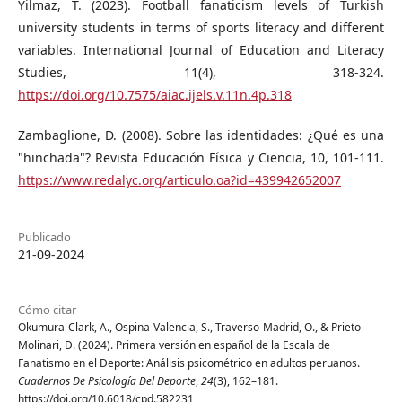
Yilmaz, T. (2023). Football fanaticism levels of Turkish
university students in terms of sports literacy and different
variables. International Journal of Education and Literacy
Studies, 11(4), 318-324.
https://doi.org/10.7575/aiac.ijels.v.11n.4p.318
Zambaglione, D. (2008). Sobre las identidades: ¿Qué es una
"hinchada"? Revista Educación Física y Ciencia, 10, 101-111.
https://www.redalyc.org/articulo.oa?id=439942652007
Publicado
21-09-2024
Cómo citar
Okumura-Clark, A., Ospina-Valencia, S., Traverso-Madrid, O., & Prieto-
Molinari, D. (2024). Primera versión en español de la Escala de
Fanatismo en el Deporte: Análisis psicométrico en adultos peruanos.
Cuadernos De Psicología Del Deporte
,
24
(3), 162–181.
https://doi.org/10.6018/cpd.582231