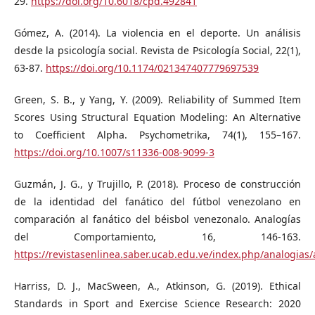
29.
https://doi.org/10.6018/cpd.492841
Gómez, A. (2014). La violencia en el deporte. Un análisis
desde la psicología social. Revista de Psicología Social, 22(1),
63-87.
https://doi.org/10.1174/021347407779697539
Green, S. B., y Yang, Y. (2009). Reliability of Summed Item
Scores Using Structural Equation Modeling: An Alternative
to Coefficient Alpha. Psychometrika, 74(1), 155–167.
https://doi.org/10.1007/s11336-008-9099-3
Guzmán, J. G., y Trujillo, P. (2018). Proceso de construcción
de la identidad del fanático del fútbol venezolano en
comparación al fanático del béisbol venezonalo. Analogías
del Comportamiento, 16, 146-163.
https://revistasenlinea.saber.ucab.edu.ve/index.php/analogias/
Harriss, D. J., MacSween, A., Atkinson, G. (2019). Ethical
Standards in Sport and Exercise Science Research: 2020