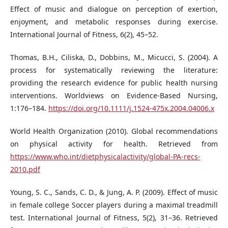
Effect of music and dialogue on perception of exertion,
enjoyment, and metabolic responses during exercise.
International Journal of Fitness, 6(2), 45–52.
Thomas, B.H., Ciliska, D., Dobbins, M., Micucci, S. (2004). A
process for systematically reviewing the literature:
providing the research evidence for public health nursing
interventions. Worldviews on Evidence-Based Nursing,
1:176–184.
https://doi.org/10.1111/j.1524-475x.2004.04006.x
World Health Organization (2010). Global recommendations
on physical activity for health. Retrieved from
https://www.who.int/dietphysicalactivity/global-PA-recs-
2010.pdf
Young, S. C., Sands, C. D., & Jung, A. P. (2009). Effect of music
in female college Soccer players during a maximal treadmill
test. International Journal of Fitness, 5(2), 31–36. Retrieved