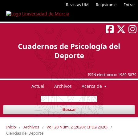
Revistas UM
Registrarse
Entrar
Cuadernos de Psicología del
Deporte
ISSN electrónico:
1989-5879
Actual
Archivos
Acerca de
Buscar
Inicio
/
Archivos
/
Vol. 20 Núm. 2 (2020): CPD2(2020)
/
Ciencias del Deporte