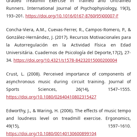
Graded Treadmill Exercise in Trained and Untrained
Runners. International Journal of Psychophysiology, 19(3),
193–201.
https://doi.org/10.1016/0167-8760(95)00007-F
Concha-Viera, A.M., Cuevas-Ferrer, R., Campos-Romero, P., &
González-Hernández, J. (2017). Recursos Motivacionales para
la Autorregulación en la Actividad Física en Edad
Universitária. Cuadernos de Psicología del Deporte,17(2), 27-
34.
https://doi.org/10.4321/s1578-84232015000200004
Crust, L. (2008). Perceived importance of components of
asynchronous music during circuit training. Journal of
Sports Sciences, 26(14), 1547–1555.
https://doi.org/10.1080/02640410802315427
Edworthy, J., & Waring, H. (2006). The effects of music tempo
and loudness level on treadmill exercise. Ergonomics,
49(15), 1597–1610.
https://doi.org/10.1080/00140130600899104