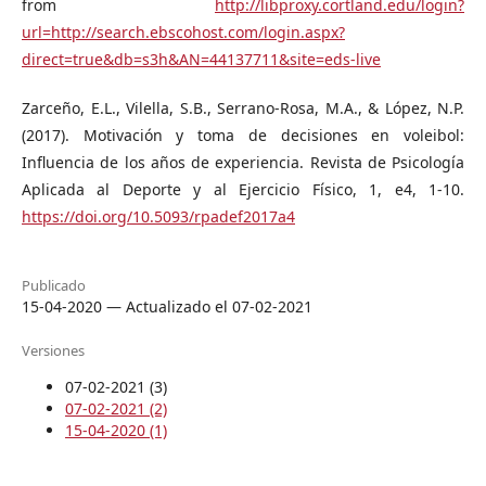
from
http://libproxy.cortland.edu/login?
url=http://search.ebscohost.com/login.aspx?
direct=true&db=s3h&AN=44137711&site=eds-live
Zarceño, E.L., Vilella, S.B., Serrano-Rosa, M.A., & López, N.P.
(2017). Motivación y toma de decisiones en voleibol:
Influencia de los años de experiencia. Revista de Psicología
Aplicada al Deporte y al Ejercicio Físico, 1, e4, 1-10.
https://doi.org/10.5093/rpadef2017a4
Publicado
15-04-2020 — Actualizado el 07-02-2021
Versiones
07-02-2021 (3)
07-02-2021 (2)
15-04-2020 (1)