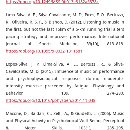
https://doi.org/10.1249/MSS.0b013e3182a6378c
Lima-Silva, A. E., Silva-Cavalcante, M. D., Pires, F. O., Bertuzzi,
R., Oliveira, R. S. F., & Bishop, D. (2012). Listening to music in
the first, but not the last 15km of a 5-km running trial alters
pacing strategy and improves performance. International
Journal of Sports Medicine, 33(10), 813–818.
https://doi.org/10.1055/s-0032-1311581
Lopes-Silva, J. P., Lima-Silva, A. E., Bertuzzi, R., & Silva-
Cavalcante, M. D. (2015). Influence of music on performance
and psychophysiological responses during moderate-
intensity exercise preceded by fatigue. Physiology and
Behavior, 139, 274–280.
https://doi.org/10.1016/j.physbeh.2014.11.048
Macone, D., Baldari, C., Zelli, A., & Guidetti, L. (2006). Music
and Physical Activity in Psychological Well-Being. Perceptual
& Motor Skills, 103(1), 285–295.