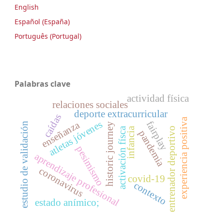
English
Español (España)
Português (Portugal)
Palabras clave
actividad física
relaciones sociales
deporte extracurricular
caídas
experiencia positiva
atletas jóvenes
enseñanza
fairplay
estudio de validación
historic journey
activación físca
entrenador deportivo
infancia
pandemia
pesimismo
aprendizaje profesional
coronavirus
covid-19
contexto
estado anímico;