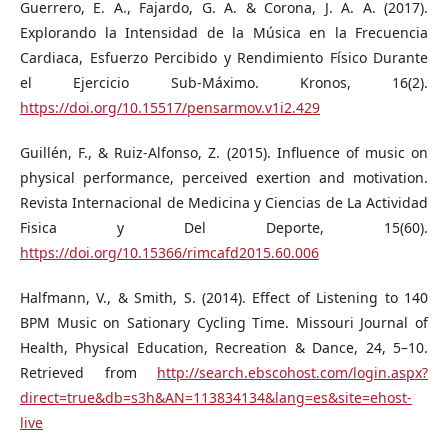
Guerrero, E. A., Fajardo, G. A. & Corona, J. A. A. (2017).
Explorando la Intensidad de la Música en la Frecuencia
Cardiaca, Esfuerzo Percibido y Rendimiento Físico Durante
el Ejercicio Sub-Máximo. Kronos, 16(2).
https://doi.org/10.15517/pensarmov.v1i2.429
Guillén, F., & Ruiz-Alfonso, Z. (2015). Influence of music on
physical performance, perceived exertion and motivation.
Revista Internacional de Medicina y Ciencias de La Actividad
Fisica y Del Deporte, 15(60).
https://doi.org/10.15366/rimcafd2015.60.006
Halfmann, V., & Smith, S. (2014). Effect of Listening to 140
BPM Music on Sationary Cycling Time. Missouri Journal of
Health, Physical Education, Recreation & Dance, 24, 5–10.
Retrieved from
http://search.ebscohost.com/login.aspx?
direct=true&db=s3h&AN=113834134&lang=es&site=ehost-
live