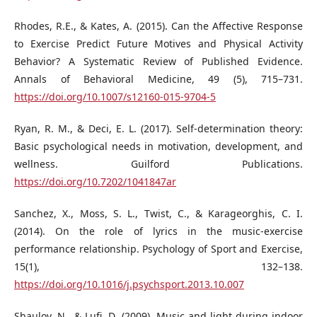
Rhodes, R.E., & Kates, A. (2015). Can the Affective Response
to Exercise Predict Future Motives and Physical Activity
Behavior? A Systematic Review of Published Evidence.
Annals of Behavioral Medicine, 49 (5), 715–731.
https://doi.org/10.1007/s12160-015-9704-5
Ryan, R. M., & Deci, E. L. (2017). Self-determination theory:
Basic psychological needs in motivation, development, and
wellness. Guilford Publications.
https://doi.org/10.7202/1041847ar
Sanchez, X., Moss, S. L., Twist, C., & Karageorghis, C. I.
(2014). On the role of lyrics in the music-exercise
performance relationship. Psychology of Sport and Exercise,
15(1), 132–138.
https://doi.org/10.1016/j.psychsport.2013.10.007
Shaulov, N., & Lufi, D. (2009). Music and light during indoor