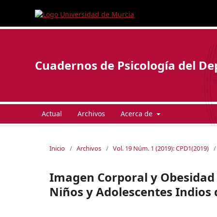
Cuadernos de Psicología del De
Actual
Archivos
Acerca de
Inicio
/
Archivos
/
Vol. 19 Núm. 1 (2019): CPD1(2019)
/
Imagen Corporal y Obesidad 
Niños y Adolescentes Indios 