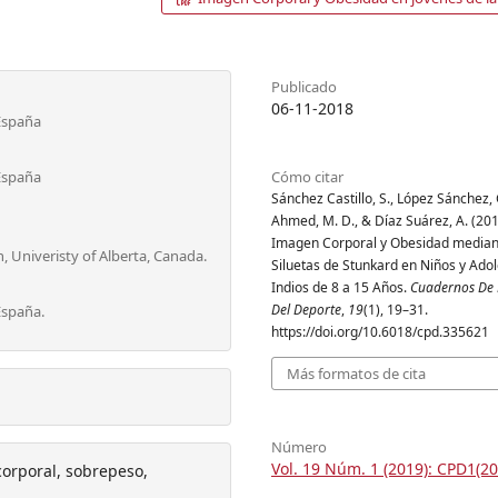
Publicado
06-11-2018
 España
 España
Cómo citar
Sánchez Castillo, S., López Sánchez, G
Ahmed, M. D., & Díaz Suárez, A. (201
Imagen Corporal y Obesidad median
 Univeristy of Alberta, Canada.
Siluetas de Stunkard en Niños y Ado
Indios de 8 a 15 Años.
Cuadernos De 
Del Deporte
,
19
(1), 19–31.
España.
https://doi.org/10.6018/cpd.335621
Más formatos de cita
Número
Vol. 19 Núm. 1 (2019): CPD1(20
 corporal, sobrepeso,