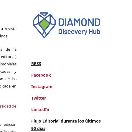
a revista
inos:
es de la
itorial)
RRSS
moniales
icadas, y
Facebook
ión de las
ndicada en
Instagram
Twitter
ersidad de
LinkedIn
Flujo Editorial durante los últimos
a edición
90 días
a licencia