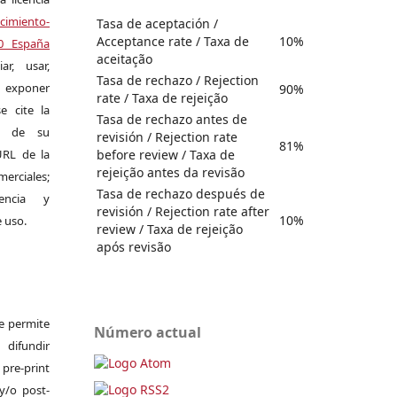
miento-
Tasa de aceptación /
Acceptance rate / Taxa de
10%
.0 España
aceitação
r, usar,
Tasa de rechazo / Rejection
exponer
90%
rate / Taxa de rejeição
e cite la
Tasa de rechazo antes de
al de su
revisión / Rejection rate
81%
before review / Taxa de
 URL de la
rejeição antes da revisão
merciales;
Tasa de rechazo después de
encia y
revisión / Rejection rate after
10%
e uso.
review / Taxa de rejeição
após revisão
Se permite
Número actual
difundir
pre-print
y/o post-