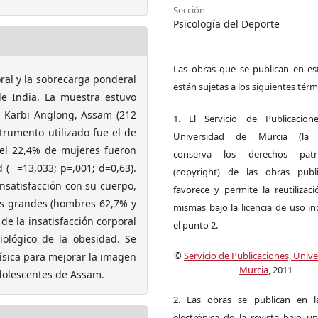
Sección
Psicología del Deporte
Las obras que se publican en est
oral y la sobrecarga ponderal
están sujetas a los siguientes térm
de India. La muestra estuvo
e Karbi Anglong, Assam (212
1. El Servicio de Publicacion
trumento utilizado fue el de
Universidad de Murcia (la ed
 el 22,4% de mujeres fueron
conserva los derechos patri
 ( =13,033; p=,001; d=0,63).
(copyright) de las obras publ
nsatisfacción con su cuerpo,
favorece y permite la reutilizac
ás grandes (hombres 62,7% y
mismas bajo la licencia de uso i
de la insatisfacción corporal
el punto 2.
iológico de la obesidad. Se
©
Servicio de Publicaciones, Univ
sica para mejorar la imagen
Murcia
, 2011
adolescentes de Assam.
2. Las obras se publican en l
electrónica de la revista bajo un