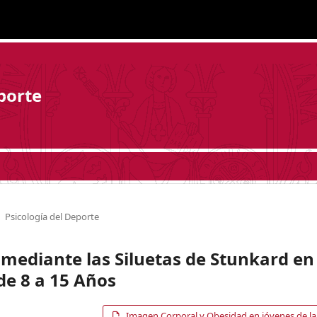
porte
Psicología del Deporte
mediante las Siluetas de Stunkard en
de 8 a 15 Años
Imagen Corporal y Obesidad en jóvenes de la