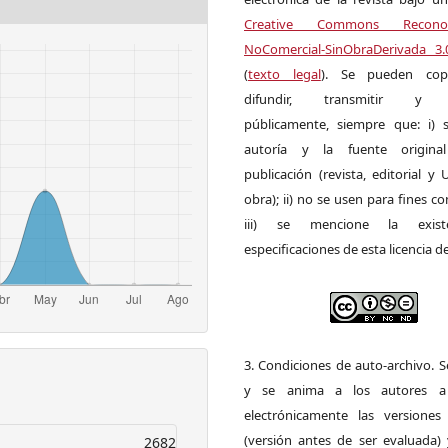
Creative Commons Reconoci
NoComercial-SinObraDerivada 3
(
texto legal
). Se pueden copia
difundir, transmitir y 
públicamente, siempre que: i) s
autoría y la fuente origin
publicación (revista, editorial y
obra); ii) no se usen para fines co
iii) se mencione la exist
especificaciones de esta licencia d
3. Condiciones de auto-archivo. 
y se anima a los autores a 
electrónicamente las versiones 
(versión antes de ser evaluada) 
2682