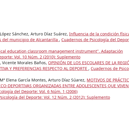
 López Sánchez, Arturo Díaz Suárez,
Influencia de la condición físic
 del municipio de Alcantarilla
,
Cuadernos de Psicología del Deport
ical education classroom management instrument". Adaptación
eporte: Vol. 10 Núm. 2 (2010): Suplemento
, Vicente Morales Baños,
OPINIÓN DE LOS ESCOLARES DE LA REGI
TIVA Y PREFERENCIAS RESPECTO AL DEPORTE
,
Cuadernos de Psico
, Mª Elena García Montes, Arturo Díaz Súarez,
MOTIVOS DE PRÁCTIC
ÍSICO-DEPORTIVAS ORGANIZADAS ENTRE ADOLESCENTES QUE VIVEN
ología del Deporte: Vol. 6 Núm. 1 (2006)
sicología del Deporte: Vol. 12 Núm. 2 (2012): Suplemento