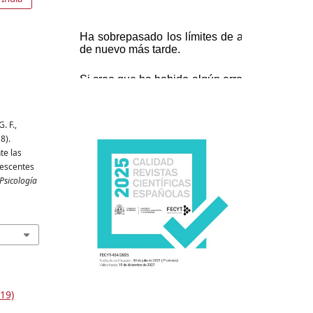
. F.,
8).
te las
lescentes
Psicología
19)