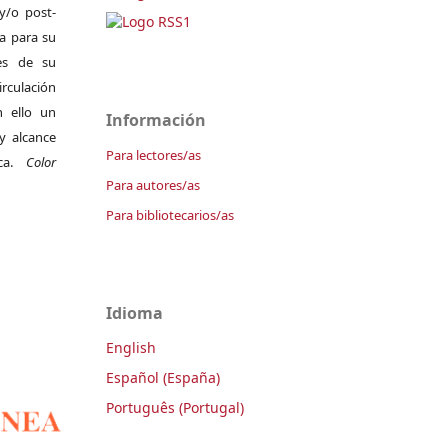
y/o post-
da para su
es de su
irculación
 ello un
Información
y alcance
Para lectores/as
ica.
Color
Para autores/as
Para bibliotecarios/as
Idioma
English
Español (España)
Português (Portugal)