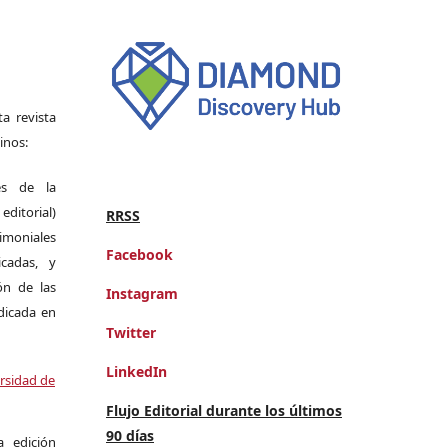
a revista
inos:
es de la
itorial)
RRSS
moniales
Facebook
icadas, y
ión de las
Instagram
ndicada en
Twitter
LinkedIn
ersidad de
Flujo Editorial durante los últimos
90 días
a edición