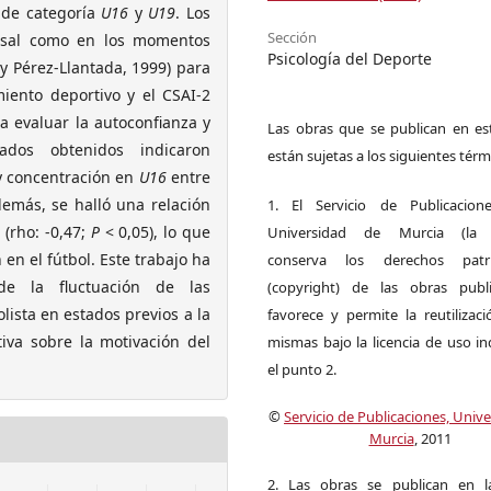
) de categoría
U16
y
U19
. Los
Sección
basal como en los momentos
Psicología del Deporte
y Pérez-Llantada, 1999) para
miento deportivo y el CSAI-2
a evaluar la autoconfianza y
Las obras que se publican en est
ados obtenidos indicaron
están sujetas a los siguientes térm
y concentración en
U16
entre
demás, se halló una relación
1. El Servicio de Publicacion
 (rho: -0,47;
P
< 0,05), lo que
Universidad de Murcia (la ed
n el fútbol. Este trabajo ha
conserva los derechos patri
de la fluctuación de las
(copyright) de las obras publ
olista en estados previos a la
favorece y permite la reutilizac
tiva sobre la motivación del
mismas bajo la licencia de uso i
el punto 2.
©
Servicio de Publicaciones, Univ
Murcia
, 2011
2. Las obras se publican en l