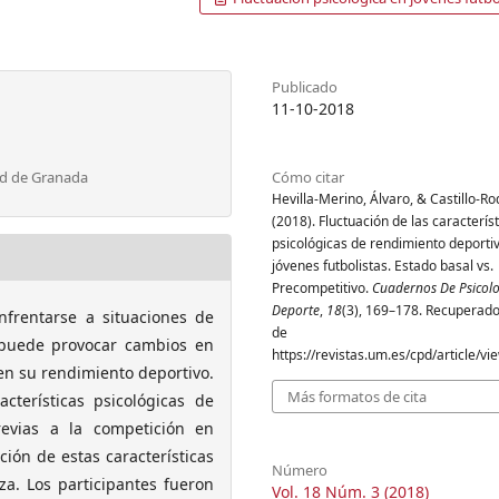
Publicado
11-10-2018
ad de Granada
Cómo citar
Hevilla-Merino, Álvaro, & Castillo-Ro
(2018). Fluctuación de las caracterís
psicológicas de rendimiento deporti
jóvenes futbolistas. Estado basal vs.
Precompetitivo.
Cuadernos De Psicolo
Deporte
,
18
(3), 169–178. Recuperado 
nfrentarse a situaciones de
de
 puede provocar cambios en
https://revistas.um.es/cpd/article/v
r en su rendimiento deportivo.
Más formatos de cita
cterísticas psicológicas de
revias a la competición en
ción de estas características
Número
za. Los participantes fueron
Vol. 18 Núm. 3 (2018)