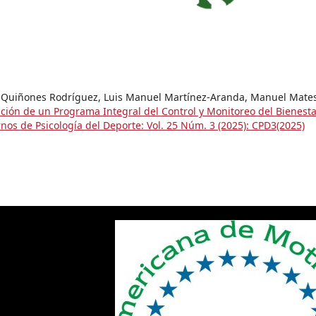
l Quiñones Rodríguez, Luis Manuel Martínez-Aranda, Manuel Mate
ión de un Programa Integral del Control y Monitoreo del Bienesta
os de Psicología del Deporte: Vol. 25 Núm. 3 (2025): CPD3(2025)