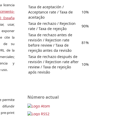
a licencia
Tasa de aceptación /
miento-
Acceptance rate / Taxa de
10%
aceitação
.0 España
Tasa de rechazo / Rejection
r, usar,
90%
rate / Taxa de rejeição
exponer
Tasa de rechazo antes de
e cite la
revisión / Rejection rate
81%
al de su
before review / Taxa de
rejeição antes da revisão
 URL de la
Tasa de rechazo después de
merciales;
revisión / Rejection rate after
encia y
10%
review / Taxa de rejeição
e uso.
após revisão
Número actual
Se permite
difundir
pre-print