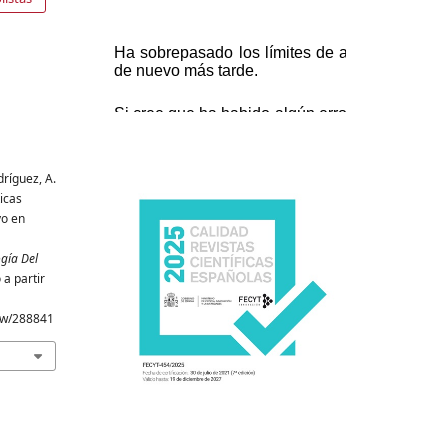
dríguez, A.
ticas
vo en
gía Del
a partir
iew/288841