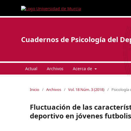
Cuadernos de Psicología del De
Actual
Archivos
Acerca de
Inicio
/
Archivos
/
Vol. 18 Núm. 3 (2018)
/
Psicología 
Fluctuación de las caracterís
deportivo en jóvenes futbolis