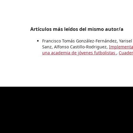
Artículos más leídos del mismo autor/a
Francisco Tomás González-Fernández, Yarise
Sanz, Alfonso Castillo-Rodriguez,
Implementac
una academia de jóvenes futbolistas
,
Cuadern