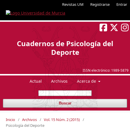
Revistas UM
Registrarse
Entrar
Cuadernos de Psicología del
Deporte
ISSN electrónico:
1989-5879
Actual
Archivos
Acerca de
Buscar
Inicio
/
Archivos
/
Vol. 15 Núm. 2 (2015)
/
Psicología del Deporte