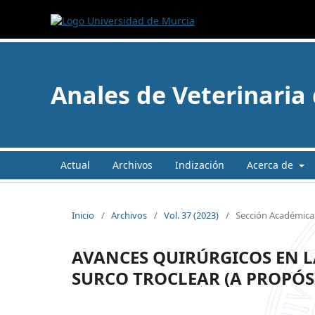
Anales de Veterinaria
Actual
Archivos
Indización
Acerca de
Inicio
/
Archivos
/
Vol. 37 (2023)
/
Sección Académica 
AVANCES QUIRÚRGICOS EN L
SURCO TROCLEAR (A PROPÓSI