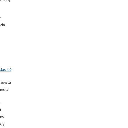
e
cia
das 4.0
.
revista
inos:
a
)
les
, y