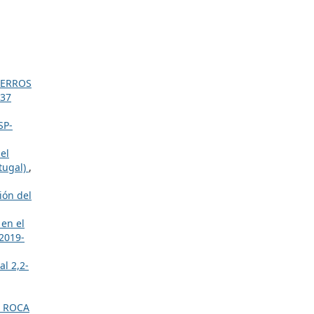
PERROS
 37
SP-
del
rtugal)
,
ión del
 en el
 2019-
al 2,2-
Z ROCA