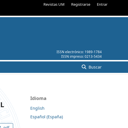
Revistas UM
Registrarse
Entrar
ISSN electrónico:
1989-1784
ISSN impreso:
0213-5434
Buscar
Idioma
EL
English
Español (España)
pdf