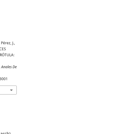
érez, J.,
NCES
 RÓTULA:
.
Anales De
83001
arch)