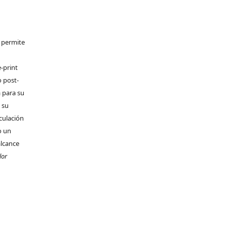
e permite
-print
o post-
 para su
 su
rculación
o un
alcance
lor