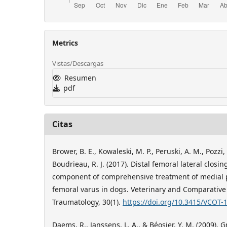
Metrics
Vistas/Descargas
Resumen
pdf
Citas
​​Brower, B. E., Kowaleski, M. P., Peruski, A. M., Pozzi,
Boudrieau, R. J. (2017). Distal femoral lateral clos
component of comprehensive treatment of medial pa
femoral varus in dogs. Veterinary and Comparativ
Traumatology, 30(1).
https://doi.org/10.3415/VCOT-
​Daems, R., Janssens, L. A., & Béosier, Y. M. (2009). 