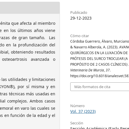
Publicado
29-12-2023
génita que afecta al miembro
e en los últimos años viene
Cómo citar
 razas de gran tamaño. Las
Córdoba Guerrero, Álvaro, Murciano P
do en la profundización del
& Navarro Alberola, A. (2023). AVA
tibial, obteniendo resultados
QUIRÚRGICOS EN LA LUXACIÓN DE
PRÓTESIS DEL SURCO TROCLEAR (A
osteoartrosis avanzada o
PROPÓSITO DE 2 CASOS CLÍNICOS) 
Veterinaria De Murcia
,
37
.
https://doi.org/10.6018/analesvet.5
las utilidades y limitaciones
R KYON®), por sí misma y en
Más formatos de cita
otras técnicas más usadas en
dial complejos. Ambos casos
Número
emoral en varo las cuales se
Vol. 37 (2023)
s en función de la edad y el
Sección
Sección Académica (Early Rese