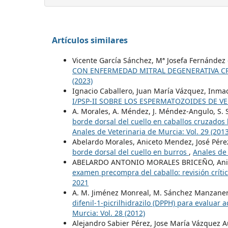
Artículos similares
Vicente García Sánchez, Mª Josefa Fernández 
CON ENFERMEDAD MITRAL DEGENERATIVA CR
(2023)
Ignacio Caballero, Juan María Vázquez, Inmac
I/PSP-II SOBRE LOS ESPERMATOZOIDES DE 
A. Morales, A. Méndez, J. Méndez-Angulo, S. S
borde dorsal del cuello en caballos cruzados 
Anales de Veterinaria de Murcia: Vol. 29 (2013
Abelardo Morales, Aniceto Mendez, José Pére
borde dorsal del cuello en burros
,
Anales de 
ABELARDO ANTONIO MORALES BRICEÑO, Anice
examen precompra del caballo: revisión críti
2021
A. M. Jiménez Monreal, M. Sánchez Manzaner
difenil-1-picrilhidrazilo (DPPH) para evaluar 
Murcia: Vol. 28 (2012)
Alejandro Sabier Pérez, Jose María Vázquez A