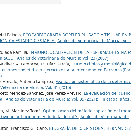
del Palacio,
ECOCARDIOGRAFÍA DOPPLER PULSADO Y TISULAR EN 
ÓNICA ESTADIO C ESTABLE
,
Anales de Veterinaria de Murcia: Vol.
ulada Parrilla,
INMUNOLOCALIZACIÓN DE LA ESPERMADHESINA P
VERRACO
,
Anales de Veterinaria de Murcia: Vol. 23 (2007)
aldivar, A. Lamprea, M. Díaz García,
Estudio clínico y morfológico 
lusitanos sometidos a ejercicio de alta intensidad en Barranco (Po
)
z Arevalo, Antonio Lamprea,
Evaluación sistemática de la deformac
Veterinaria de Murcia: Vol. 31 (2015)
to Mendez-Sanchez, Jose Perez-Arevalo,
La evaluación del cuello
ca
,
Anales de Veterinaria de Murcia: Vol. 35 (2021): Fin etapa: años
a, M. Martínez Tomé,
Optimización del método captación del radic
actividad antioxidante en bebida de café
,
Anales de Veterinaria de
utón, Francisco Gil Cano,
BIOGRAFÍA DE D. CRISTÓBAL HERNÁNDE