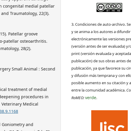
th congenital medial patellar
 and Traumatology, 22(3).
3. Condiciones de auto-archivo. S
y se anima a los autores a difundir
2015). Patellar groove
electrónicamente las versiones pre
-patellar osteoarthritis.
(versión antes de ser evaluada) y/
matology, 28(2).
print (versión evaluada y aceptada
publicación) de sus obras antes de
publicación, ya que favorece su ci
 Surgery Small Animal : Second
y difusión más temprana y con ell
posible aumento en su citación y 
rgical treatment of medial
entre la comunidad académica.
Co
e deepening procedures in
verde
RoMEO:
.
n Veterinary Medical
238.9.1168
cal Goniometry and