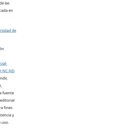
de las
icada en
ersidad de
ión
ial-
BY-NC-ND
ndir,
,
la fuente
editorial
ra fines
stencia y
e uso.