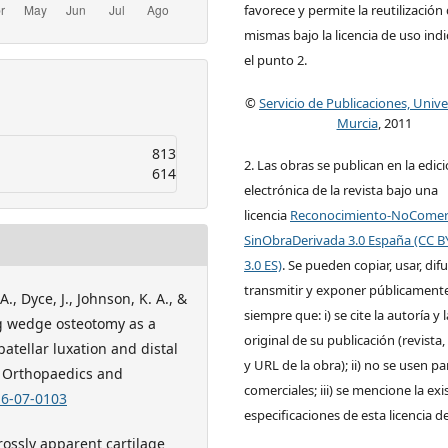
favorece y permite la reutilización 
mismas bajo la licencia de uso ind
el punto 2.
©
Servicio de Publicaciones, Univ
Murcia
, 2011
813
2. Las obras se publican en la edic
614
electrónica de la revista bajo una
licencia
Reconocimiento-NoComerc
SinObraDerivada 3.0 España (CC 
3.0 ES)
. Se pueden copiar, usar, difu
transmitir y exponer públicamente
 A., Dyce, J., Johnson, K. A., &
siempre que: i) se cite la autoría y 
ing wedge osteotomy as a
original de su publicación (revista, 
tellar luxation and distal
y URL de la obra); ii) no se usen pa
e Orthopaedics and
comerciales; iii) se mencione la exi
16-07-0103
especificaciones de esta licencia d
Grossly apparent cartilage