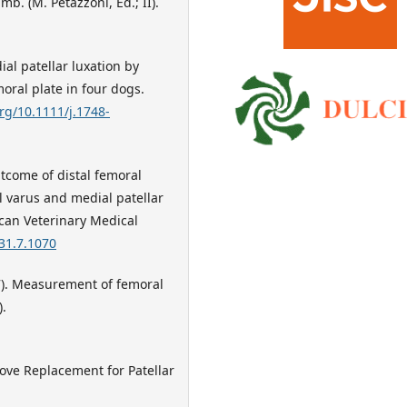
. (M. Petazzoni, Ed.; II).
dial patellar luxation by
oral plate in four dogs.
org/10.1111/j.1748-
outcome of distal femoral
l varus and medial patellar
ican Veterinary Medical
231.7.1070
2007). Measurement of femoral
).
oove Replacement for Patellar