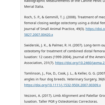
Radiographic Measurements of the Canine Pelvic Limb
Merial Italia.
​Roch, S. P., & Gemmill, T. J. (2008). Treatment of me
femoral closing wedge ostectomy using a distal fem
Journal of Small Animal Practice, 49(3).
https://doi.
5827.2007.00420.x
​Swiderski, J. K., & Palmer, R. H. (2007). Long-term 
osteotomy for treatment of combined distal femora
luxation: 12 cases (1999-2004). Journal of the Amer
Association, 231(7).
https://doi.org/10.2460/javma.
​Tomlinson, J., Fox, D., Cook, J. L., & Keller, G. G. (
angles in four dog breeds. Veterinary Surgery, 36(6
https://doi.org/10.1111/j.1532-950X.2007.00309.x
​Vezzoni, A. (2017). Limb Alignment and Patellar Gr
luxation. Taller PGR y Osteotomías Correctoras.