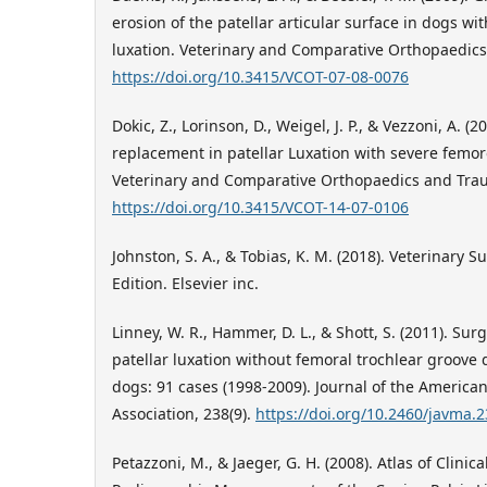
erosion of the patellar articular surface in dogs wi
luxation. Veterinary and Comparative Orthopaedics
https://doi.org/10.3415/VCOT-07-08-0076
​Dokic, Z., Lorinson, D., Weigel, J. P., & Vezzoni, A. (
replacement in patellar Luxation with severe femoro
Veterinary and Comparative Orthopaedics and Trau
https://doi.org/10.3415/VCOT-14-07-0106
​Johnston, S. A., & Tobias, K. M. (2018). Veterinary
Edition. Elsevier inc.
​Linney, W. R., Hammer, D. L., & Shott, S. (2011). Su
patellar luxation without femoral trochlear groov
dogs: 91 cases (1998-2009). Journal of the America
Association, 238(9).
https://doi.org/10.2460/javma.
​Petazzoni, M., & Jaeger, G. H. (2008). Atlas of Clini