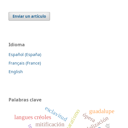
Enviar un artículo
Idioma
Español (España)
Français (France)
English
Palabras clave
esclavitud
comparatismo
guadalupe
ópera
langues créoles
mitificación