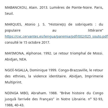
MABANCKOU, Alain. 2013. Lumières de Pointe-Noire. Paris,
Seuil.
MARQUES, Atonio J. S. “Histoire(s) de sobriquets : du
populaire au littéraire”
https://cvc.cervantes.es/lengua/paremia/pdf/002/025_souto.pdf
consulté le 15 octobre 2017.
MAYIMONA, Alphonse. 1992. Le retour triomphal de Mossi.
Abidjan, NEA.
NGOÏ-NGALLA, Dominique 1999. Congo-Brazzaville, le retour
des ethnies, la violence identitaire. Abidjan, Imprimerie
Multiprint.
NDINGA MBO, Abraham. 1988. “Brève histoire du Congo
jusqu’à l’arrivée des Français” in Notre Librairie. n° 92-93,
1988, 40-43.