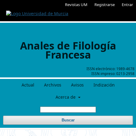
Revistas UM
Registrarse
Entrar
Anales de Filología
Francesa
ISSN electrónico:
1989-4678
ISSN impreso:
0213-2958
Actual
Archivos
Avisos
Indización
Acerca de
Buscar