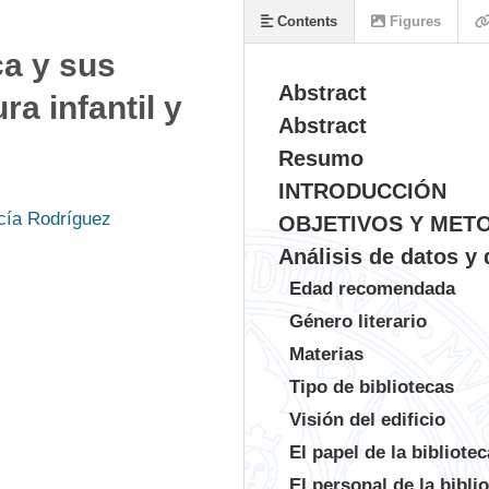
Contents
Figures
eca y sus
Abstract
ra infantil y
Abstract
Resumo
INTRODUCCIÓN
cía Rodríguez
OBJETIVOS Y MET
Análisis de datos y
Edad recomendada
Género literario
Materias
Tipo de bibliotecas
1
Visión del edificio
El papel de la bibliotec
El personal de la bibli