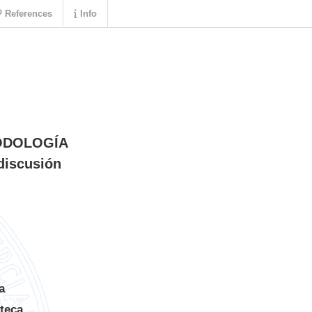
References
Info
ODOLOGÍA
 discusión
a
oteca