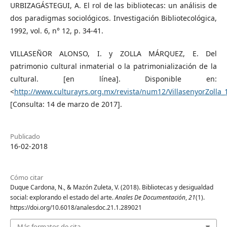
URBIZAGÁSTEGUI, A. El rol de las bibliotecas: un análisis de
dos paradigmas sociológicos. Investigación Bibliotecológica,
1992, vol. 6, n° 12, p. 34-41.
VILLASEÑOR ALONSO, I. y ZOLLA MÁRQUEZ, E. Del
patrimonio cultural inmaterial o la patrimonialización de la
cultural. [en línea]. Disponible en:
<
http://www.culturayrs.org.mx/revista/num12/VillasenyorZolla_
[Consulta: 14 de marzo de 2017].
Publicado
16-02-2018
Cómo citar
Duque Cardona, N., & Mazón Zuleta, V. (2018). Bibliotecas y desigualdad
social: explorando el estado del arte.
Anales De Documentación
,
21
(1).
https://doi.org/10.6018/analesdoc.21.1.289021
Más formatos de cita