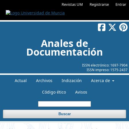
Revistas UM
Registrarse
Entrar
Anales de
Documentación
ISSN electrónico:
1697-7904
ISSN impreso:
1575-2437
Actual
Archivos
Indización
Acerca de
Código ético
Avisos
Buscar