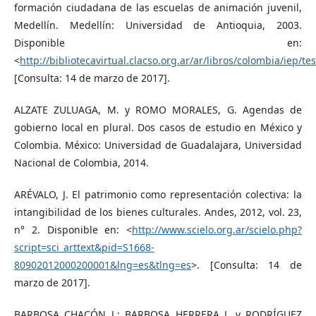
formación ciudadana de las escuelas de animación juvenil,
Medellín. Medellín: Universidad de Antioquia, 2003.
Disponible en:
<
http://bibliotecavirtual.clacso.org.ar/ar/libros/colombia/iep/te
[Consulta: 14 de marzo de 2017].
ALZATE ZULUAGA, M. y ROMO MORALES, G. Agendas de
gobierno local en plural. Dos casos de estudio en México y
Colombia. México: Universidad de Guadalajara, Universidad
Nacional de Colombia, 2014.
ARÉVALO, J. El patrimonio como representación colectiva: la
intangibilidad de los bienes culturales. Andes, 2012, vol. 23,
n° 2. Disponible en: <
http://www.scielo.org.ar/scielo.php?
script=sci_arttext&pid=S1668-
80902012000200001&lng=es&tlng=es
>. [Consulta: 14 de
marzo de 2017].
BARBOSA CHACÓN J.; BARBOSA HERRERA J. y RODRÍGUEZ