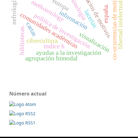
terminología
espacios de motivos
co-ocurrencias de motivos
europa
nefrología
methontology
libertad intelectual
españa.
lacerías
información
comunidades académicas
política de investigación
cartas
bibliotecas.
visualización
cibercultura
índice h
ayudas a la investigación
agrupación bimodal
Número actual