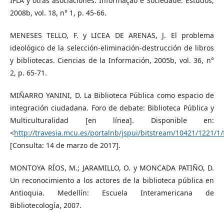
IFLA y otras asociaciones. Informação e Sociedade: Estudos,
2008b, vol. 18, n° 1, p. 45-66.
MENESES TELLO, F. y LICEA DE ARENAS, J. El problema
ideológico de la selección-eliminación-destrucción de libros
y bibliotecas. Ciencias de la Información, 2005b, vol. 36, n°
2, p. 65-71.
MIÑARRO YANINI, D. La Biblioteca Pública como espacio de
integración ciudadana. Foro de debate: Biblioteca Pública y
Multiculturalidad [en línea]. Disponible en:
<
http://travesia.mcu.es/portalnb/jspui/bitstream/10421/1221/1/
[Consulta: 14 de marzo de 2017].
MONTOYA RÍOS, M.; JARAMILLO, O. y MONCADA PATIÑO, D.
Un reconocimiento a los actores de la biblioteca pública en
Antioquia. Medellín: Escuela Interamericana de
Bibliotecología, 2007.