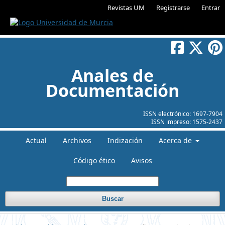
Revistas UM
Registrarse
Entrar
Anales de
Documentación
ISSN electrónico:
1697-7904
ISSN impreso:
1575-2437
Actual
Archivos
Indización
Acerca de
Código ético
Avisos
Buscar