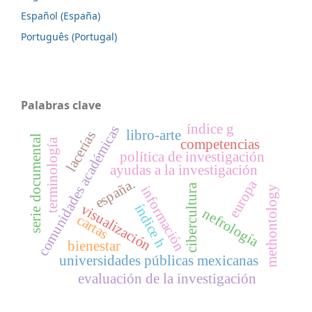
Español (España)
Português (Portugal)
Palabras clave
índice g
comunidades académicas
libro-arte
lacerías
serie documental
terminología
competencias
política de investigación
ayudas a la investigación
españa.
europa
cibercultura
información
methontology
índice h
visualización
nefrología
cartas
bienestar
universidades públicas mexicanas
evaluación de la investigación