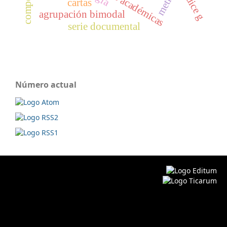
índice g
cartas
agrupación bimodal
serie documental
Número actual