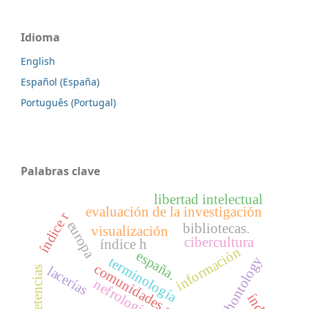
Idioma
English
Español (España)
Português (Portugal)
Palabras clave
libertad intelectual
evaluación de la investigación
índice r
europa
bibliotecas.
visualización
cibercultura
índice h
información
españa.
methontology
terminología
comunidades académicas
lacerías
competencias
nefrología