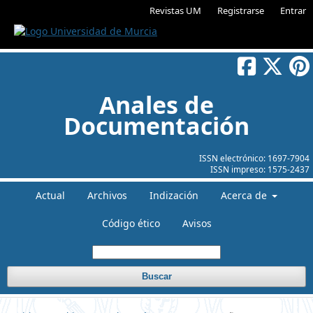
Revistas UM
Registrarse
Entrar
Anales de
Documentación
ISSN electrónico:
1697-7904
ISSN impreso:
1575-2437
Actual
Archivos
Indización
Acerca de
Código ético
Avisos
Buscar