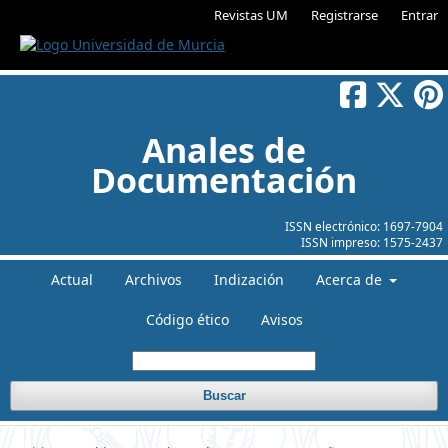
Revistas UM
Registrarse
Entrar
Anales de
Documentación
ISSN electrónico:
1697-7904
ISSN impreso:
1575-2437
Actual
Archivos
Indización
Acerca de
Código ético
Avisos
Buscar