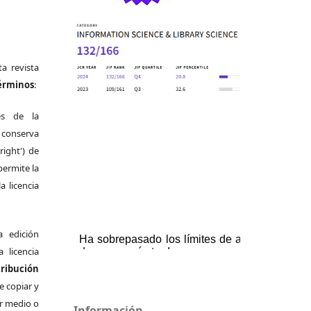
a revista
términos
:
es de la
 conserva
right') de
permite la
a licencia
a edición
a licencia
bución
e copiar y
er medio o
Información