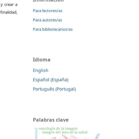
 y crear a
Para lectores/as
finalidad,
Para autores/as
Para bibliotecarios/as
Idioma
English
Español (España)
Português (Portugal)
Palabras clave
ontología de la imagen
imagen del área de la salud
índice h