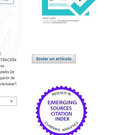
E
Enviar un artículo
STRACIÓN
los
Anales De
partir de
icle/view/1