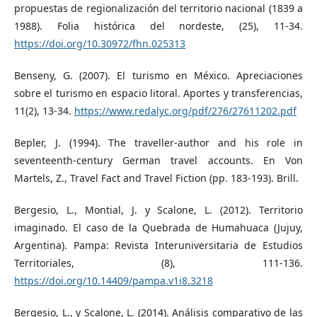
propuestas de regionalización del territorio nacional (1839 a
1988). Folia histórica del nordeste, (25), 11-34.
https://doi.org/10.30972/fhn.025313
Benseny, G. (2007). El turismo en México. Apreciaciones
sobre el turismo en espacio litoral. Aportes y transferencias,
11(2), 13-34.
https://www.redalyc.org/pdf/276/27611202.pdf
Bepler, J. (1994). The traveller-author and his role in
seventeenth-century German travel accounts. En Von
Martels, Z., Travel Fact and Travel Fiction (pp. 183-193). Brill.
Bergesio, L., Montial, J. y Scalone, L. (2012). Territorio
imaginado. El caso de la Quebrada de Humahuaca (Jujuy,
Argentina). Pampa: Revista Interuniversitaria de Estudios
Territoriales, (8), 111-136.
https://doi.org/10.14409/pampa.v1i8.3218
Bergesio, L., y Scalone, L. (2014). Análisis comparativo de las