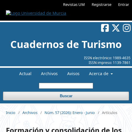
Revistas UM
Registrarse
Entrar
Cuadernos de Turismo
ISSN electrónico:
1989-4635
ISSN impreso:
1139-7861
Actual
Archivos
Avisos
Acerca de
Buscar
Inicio
/
Archivos
/
Núm. 57 (2026): Enero - Junio
/
Artículos
Formación y consolidación de los