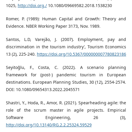
1025,
http://doi.org./
10.1080/09669582.2018.1538230
Romer, P. (1989): Human Capital and Growth: Theory and
Evidence. NBER Working Paper 3173, Nov. 1989.
Santos, L.D, Varejão, J. (2007). Employment, pay and
discrimination in the tourism industry’, Tourism Economics
13 (2), 225-240.
https://doi.org/10.5367/000000007780823186
Seyitoğlu, F., Costa, C. (2022). A scenario planning
framework for (post-) pandemic tourism in European
destinations. European Planning Studies, 30 (12), 2554-2574.
DOI: 10.1080/09654313.2022.2045571
Shastri, Y., Hoda, R., Amor, R. (2021). Spearheading agile: the
role of the scrum master in agile projects. Empirical
Software Engineering, 26 (3),
http://doi.org/10.13140/RG.2.2.25324.59529