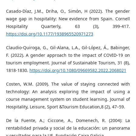
Casado-Díaz, J.M., Driha, O., Simón, H (2022). The gender
wage gap in hospitality: New evidence from Spain. Cornell
Hospitality Quarterly, 63 (3), 399-417.
https://doi.org/10.1177/1938965520971273
Claudio-Quiroga, G., Gil-Alana, L.A., Gil-López, Á., Babinger,
F. (2022). A gender approach to the impact of COVID-19 on
tourism employment. Journal of Sustainable Tourism, 31 (8),
1818-1830.
https://doi.org/10.1080/09669582.2022.2068021
Costen, W.M. (2009). The value of staying connected with
technology: An analysis exploring the impact of using a
course management system on student learning. Journal of
Hospitality, Leisure, Sport &Tourism Education,8 (2), 47–59.
De la Fuente, A.; Ciccone, A., Domenech, R. (2004): La
rentabilidad privada y social de la educación: un panorama
y resultados para la UE. Fundación Caixa Galicia.