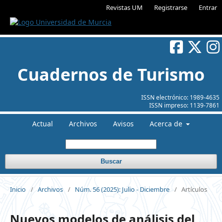
Revistas UM
Registrarse
Entrar
Cuadernos de Turismo
ISSN electrónico:
1989-4635
ISSN impreso:
1139-7861
Actual
Archivos
Avisos
Acerca de
Buscar
Inicio
/
Archivos
/
Núm. 56 (2025): Julio - Diciembre
/
Artículos
Nuevos modelos de análisis del