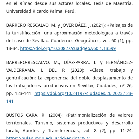
en el Rímac desde sus actores locales. Tesis de Maestría.
Universidad Ricardo Palma. Perú.
BARRERO RESCALVO, M. y JOVER BÁEZ, J. (2021): «Paisajes de
la turistificación: una aproximación metodológica a través
del caso de Sevilla». Cuadernos Geográficos, vol. 60 (1), pp.
13-34.
https://doi.org/10.30827/cuadgeo.v60i1.13599
BARRERO-RESCALVO, M., DÍAZ-PARRA, I. y FERNÁNDEZ-
VALDERRAMA, L DEL P. (2023): «Clase, trabajo y
gentrificación: La experiencia del doble desplazamiento de
los trabajadores productivos en Sevilla», Ciudades, nº 26,
pp. 123-141.
https://doi.org/10.24197/ciudades.26.2023.123-
141
BUSTOS CARA, R. (2004): «Patrimonialización de valores
territoriales. Turismo, sistemas productivos y desarrollo
local», Aportes y Transferencias, vol. 8 (2), pp. 11-24.
https://nulan.mdp.edu.ar/id/eprint/287/