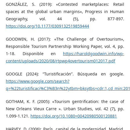
GONZÁLEZ, S. (2019): «Contested marketplaces: Retail
spaces at the global urban margins», Progress in Human
Geography, vol. 44 (5), pp. 877-897.
https://doi.org/10.1177/0309132519859444
GOODWIN, H. (2017): «The Challenge of Overtourism»,
Responsible Tourism Partnership Working Paper, vol. 4, pp.
1-18. Disponible en
https://haroldgoodwin.info/wp-
content/uploads/2020/08/rtpwp4overtourism012017.pdf
GOOGLE (2024): “Turistificación”. Búsqueda en google.
https://www.google.com/search?
q=%22turistificaci%C3%B3n%22ytbm=bksytbs=cdr:1,cd_min:201
GOTHAM, K. F. (2005): «Tourism gentrification: the case of
New Orleans Vieux Carre ». Urban Studies, vol. 42 (7), pp.
1.099-1.121.
https://doi.org/10.1080=00420980500120881
HARVEY, D. (2006): París, capital de la modernidad. Madrid,