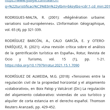
https://www.google.com/search?
q=%22turistificaci%C3%B3n%22ytbm=bksytbs=cdr:1,cd_min:201
RODRIGUES-MALTA, R. (2001): «Régénération urbaine:
variations sud-européennes». L’Information Géographique,
vol. 65 (4), pp 321-339.
RODRÍGUEZ BARCÓN, A., CALO GARCÍA, E. y OTERO-
ENRÍQUEZ, R. (2021): «Una revisión crítica sobre el análisis
de la gentrificación turística en España», Rotur, Revista de
Ocio y Turismo, vol. 15 (1), pp. 1-21.
https://doi.org/10.17979/rotur.2021.15.1.7090
RODRÍGUEZ DE ALMEIDA, M.G. (2018): «Tensiones entre la
regulación civil de la propiedad horizontal y el alojamiento
«colaborativo», en Boix Palop y Valcárcel (Dir.) La regulación
del alojamiento colaborativo: viviendas de uso turístico y
alquiler de corta estancia en el derecho español. Thomson
Reuters Aranzadi, pp. 429-452.