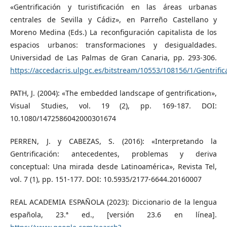
«Gentrificación y turistificación en las áreas urbanas
centrales de Sevilla y Cádiz», en Parreño Castellano y
Moreno Medina (Eds.) La reconfiguración capitalista de los
espacios urbanos: transformaciones y desigualdades.
Universidad de Las Palmas de Gran Canaria, pp. 293-306.
https://accedacris.ulpgc.es/bitstream/10553/108156/1/Gentrifica
PATH, J. (2004): «The embedded landscape of gentrification»,
Visual Studies, vol. 19 (2), pp. 169-187. DOI:
10.1080/1472586042000301674
PERREN, J. y CABEZAS, S. (2016): «Interpretando la
Gentrificación: antecedentes, problemas y deriva
conceptual: Una mirada desde Latinoamérica», Revista Tel,
vol. 7 (1), pp. 151-177. DOI: 10.5935/2177-6644.20160007
REAL ACADEMIA ESPAÑOLA (2023): Diccionario de la lengua
española, 23.ª ed., [versión 23.6 en línea].