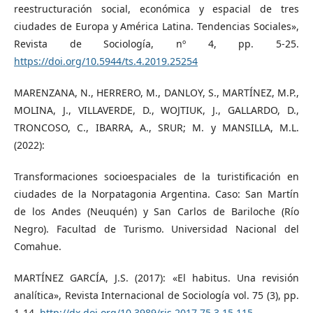
reestructuración social, económica y espacial de tres
ciudades de Europa y América Latina. Tendencias Sociales»,
Revista de Sociología, nº 4, pp. 5-25.
https://doi.org/10.5944/ts.4.2019.25254
MARENZANA, N., HERRERO, M., DANLOY, S., MARTÍNEZ, M.P.,
MOLINA, J., VILLAVERDE, D., WOJTIUK, J., GALLARDO, D.,
TRONCOSO, C., IBARRA, A., SRUR; M. y MANSILLA, M.L.
(2022):
Transformaciones socioespaciales de la turistificación en
ciudades de la Norpatagonia Argentina. Caso: San Martín
de los Andes (Neuquén) y San Carlos de Bariloche (Río
Negro). Facultad de Turismo. Universidad Nacional del
Comahue.
MARTÍNEZ GARCÍA, J.S. (2017): «El habitus. Una revisión
analítica», Revista Internacional de Sociología vol. 75 (3), pp.
1-14.
http://dx.doi.org/10.3989/ris.2017.75.3.15.115