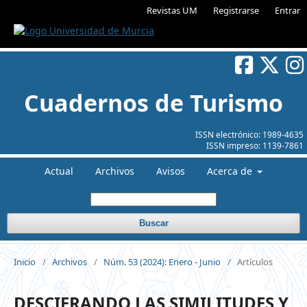
Revistas UM
Registrarse
Entrar
Cuadernos de Turismo
ISSN electrónico:
1989-4635
ISSN impreso:
1139-7861
Actual
Archivos
Avisos
Acerca de
Buscar
Inicio
/
Archivos
/
Núm. 53 (2024): Enero - Junio
/
Artículos
DESCIFRANDO LAS SIMILITUDES Y