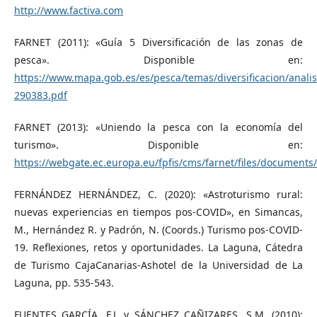
http://www.factiva.com
FARNET (2011): «Guía 5 Diversificación de las zonas de
pesca». Disponible en:
https://www.mapa.gob.es/es/pesca/temas/diversificacion/anali
290383.pdf
FARNET (2013): «Uniendo la pesca con la economía del
turismo». Disponible en:
https://webgate.ec.europa.eu/fpfis/cms/farnet/files/documen
FERNÁNDEZ HERNÁNDEZ, C. (2020): «Astroturismo rural:
nuevas experiencias en tiempos pos-COVID», en Simancas,
M., Hernández R. y Padrón, N. (Coords.) Turismo pos-COVID-
19. Reflexiones, retos y oportunidades. La Laguna, Cátedra
de Turismo CajaCanarias-Ashotel de la Universidad de La
Laguna, pp. 535-543.
FUENTES GARCÍA, F.J. y SÁNCHEZ CAÑIZARES, S.M. (2010):