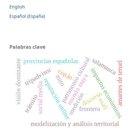
English
Español (España)
Palabras clave
patrimonio cultural
salamanca
provincias españolas
visión dominante
amantes de teruel
tripadvisor
impactos económicos
copán
mundo maya
mito
reputación online
social media
discurso
medición
tránsito
usali
frontera
modelización y análisis territorial