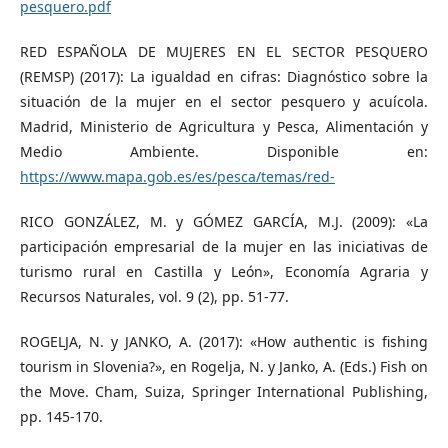
pesquero.pdf
RED ESPAÑOLA DE MUJERES EN EL SECTOR PESQUERO
(REMSP) (2017): La igualdad en cifras: Diagnóstico sobre la
situación de la mujer en el sector pesquero y acuícola.
Madrid, Ministerio de Agricultura y Pesca, Alimentación y
Medio Ambiente. Disponible en:
https://www.mapa.gob.es/es/pesca/temas/red-
RICO GONZÁLEZ, M. y GÓMEZ GARCÍA, M.J. (2009): «La
participación empresarial de la mujer en las iniciativas de
turismo rural en Castilla y León», Economía Agraria y
Recursos Naturales, vol. 9 (2), pp. 51-77.
ROGELJA, N. y JANKO, A. (2017): «How authentic is fishing
tourism in Slovenia?», en Rogelja, N. y Janko, A. (Eds.) Fish on
the Move. Cham, Suiza, Springer International Publishing,
pp. 145-170.