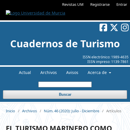
Revistas UM
Registrarse
Entrar
Cuadernos de Turismo
ISSN electrónico:
1989-4635
ISSN impreso:
1139-7861
Actual
Archivos
Avisos
Acerca de
Buscar
Inicio
/
Archivos
/
Núm. 46 (2020): Julio - Diciembre
/
Artículos
EL TURISMO MARINERO COMO