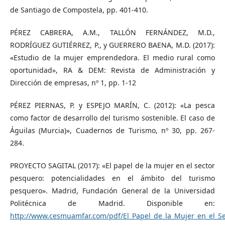
de Santiago de Compostela, pp. 401-410.
PÉREZ CABRERA, A.M., TALLÓN FERNÁNDEZ, M.D.,
RODRÍGUEZ GUTIÉRREZ, P., y GUERRERO BAENA, M.D. (2017):
«Estudio de la mujer emprendedora. El medio rural como
oportunidad», RA & DEM: Revista de Administración y
Dirección de empresas, nº 1, pp. 1-12
PÉREZ PIERNAS, P. y ESPEJO MARÍN, C. (2012): «La pesca
como factor de desarrollo del turismo sostenible. El caso de
Águilas (Murcia)», Cuadernos de Turismo, nº 30, pp. 267-
284.
PROYECTO SAGITAL (2017): «El papel de la mujer en el sector
pesquero: potencialidades en el ámbito del turismo
pesquero». Madrid, Fundación General de la Universidad
Politécnica de Madrid. Disponible en:
http://www.cesmuamfar.com/pdf/El_Papel_de_la_Mujer_en_el_S