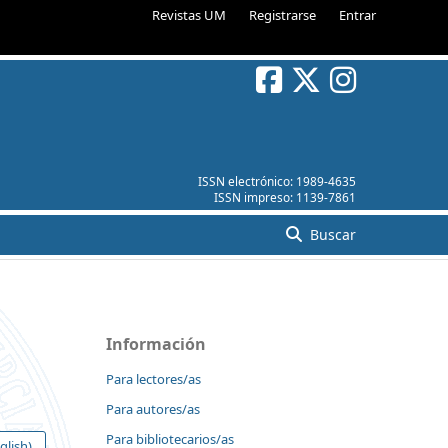
Revistas UM
Registrarse
Entrar
ISSN electrónico:
1989-4635
ISSN impreso:
1139-7861
Buscar
Información
Para lectores/as
Para autores/as
Para bibliotecarios/as
glish)