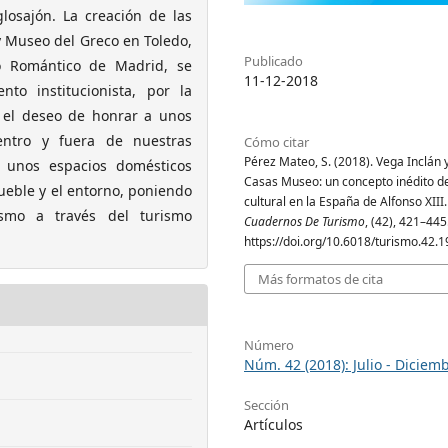
losajón. La creación de las
y Museo del Greco en Toledo,
Publicado
o Romántico de Madrid, se
11-12-2018
nto institucionista, por la
y el deseo de honrar a unos
ntro y fuera de nuestras
Cómo citar
Pérez Mateo, S. (2018). Vega Inclán y
e unos espacios domésticos
Casas Museo: un concepto inédito de
mueble y el entorno, poniendo
cultural en la España de Alfonso XIII.
ismo a través del turismo
Cuadernos De Turismo
, (42), 421–445
https://doi.org/10.6018/turismo.42.1
Más formatos de cita
Número
Núm. 42 (2018): Julio - Diciem
Sección
Artículos