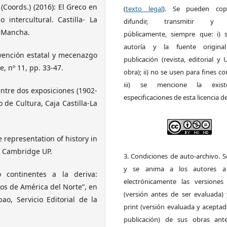
oords.) (2016): El Greco en
(
texto legal
). Se pueden copia
 intercultural. Castilla- La
difundir, transmitir y 
a Mancha.
públicamente, siempre que: i) s
autoría y la fuente origin
rvención estatal y mecenazgo
publicación (revista, editorial y
, nº 11, pp. 33-47.
obra); ii) no se usen para fines co
iii) se mencione la exist
entre dos exposiciones (1902-
especificaciones de esta licencia d
 de Cultura, Caja Castilla-La
e representation of history in
, Cambridge UP.
3. Condiciones de auto-archivo. 
y se anima a los autores a 
 continentes a la deriva:
electrónicamente las versiones 
eos de América del Norte”, en
(versión antes de ser evaluada) 
ao, Servicio Editorial de la
print (versión evaluada y acepta
publicación) de sus obras ant