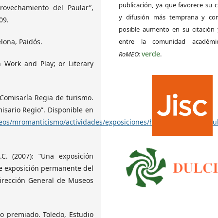
publicación, ya que favorece su c
ovechamiento del Paular”,
y difusión más temprana y con
09.
posible aumento en su citación 
elona, Paidós.
entre la comunidad académ
verde
RoMEO:
.
 Work and Play; or Literary
 Comisaría Regia de turismo.
isario Regio”. Disponible en
/mromanticismo/actividades/exposiciones/historico/2014/articu
. (2007): “Una exposición
de exposición permanente del
dirección General de Museos
io premiado. Toledo, Estudio