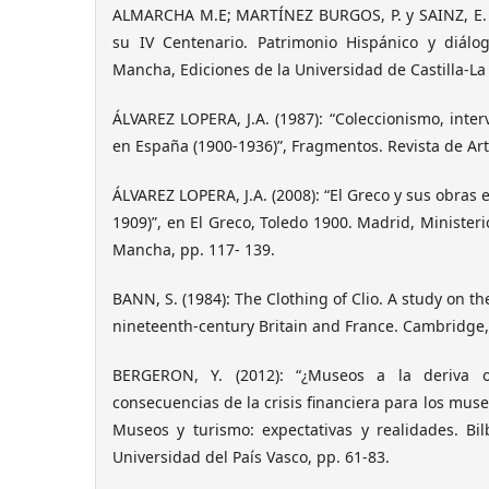
ALMARCHA M.E; MARTÍNEZ BURGOS, P. y SAINZ, E. (C
su IV Centenario. Patrimonio Hispánico y diálogo
Mancha, Ediciones de la Universidad de Castilla-L
ÁLVAREZ LOPERA, J.A. (1987): “Coleccionismo, inte
en España (1900-1936)”, Fragmentos. Revista de Arte
ÁLVAREZ LOPERA, J.A. (2008): “El Greco y sus obras 
1909)”, en El Greco, Toledo 1900. Madrid, Ministerio
Mancha, pp. 117- 139.
BANN, S. (1984): The Clothing of Clio. A study on th
nineteenth-century Britain and France. Cambridge
BERGERON, Y. (2012): “¿Museos a la deriva o
consecuencias de la crisis financiera para los mus
Museos y turismo: expectativas y realidades. Bilb
Universidad del País Vasco, pp. 61-83.