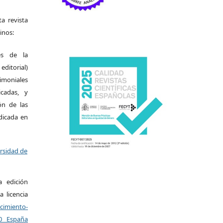
a revista
inos:
es de la
itorial)
moniales
icadas, y
ión de las
ndicada en
ersidad de
a edición
a licencia
miento-
.0 España