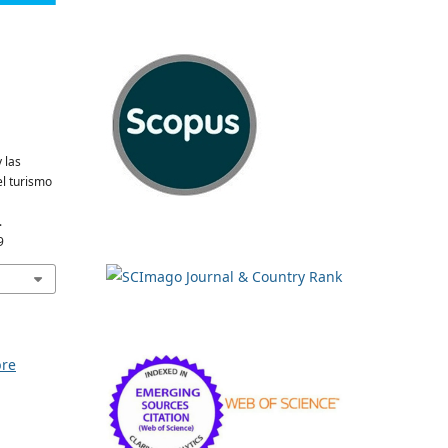
 las
l turismo
.
9
bre