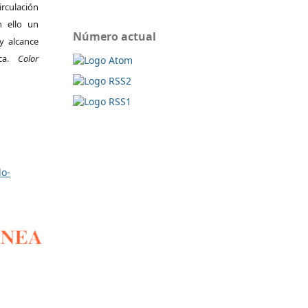
irculación
 ello un
Número actual
y alcance
ica.
Color
lo-