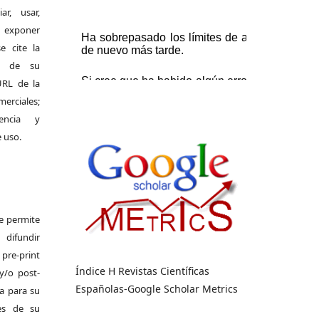
r, usar,
exponer
e cite la
al de su
 URL de la
merciales;
encia y
e uso.
Se permite
difundir
pre-print
Índice H Revistas Científicas
y/o post-
Españolas-Google Scholar Metrics
da para su
es de su