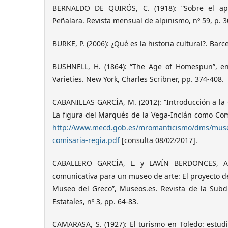
BERNALDO DE QUIRÓS, C. (1918): “Sobre el apr
Peñalara. Revista mensual de alpinismo, nº 59, p. 3
BURKE, P. (2006): ¿Qué es la historia cultural?. Barc
BUSHNELL, H. (1864): “The Age of Homespun”, en
Varieties. New York, Charles Scribner, pp. 374-408.
CABANILLAS GARCÍA, M. (2012): “Introducción a la
La figura del Marqués de la Vega-Inclán como Com
http://www.mecd.gob.es/mromanticismo/dms/museos
comisaria-regia.pdf
[consulta 08/02/2017].
CABALLERO GARCÍA, L. y LAVÍN BERDONCES, A.C
comunicativa para un museo de arte: El proyecto 
Museo del Greco”, Museos.es. Revista de la Sub
Estatales, nº 3, pp. 64-83.
CAMARASA, S. (1927): El turismo en Toledo: estud