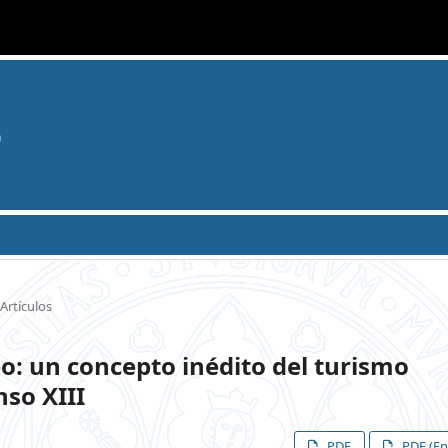
o
Artículos
o: un concepto inédito del turismo
nso XIII
PDF
PDF (En