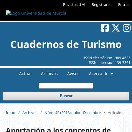
Revistas UM
Registrarse
Entrar
Cuadernos de Turismo
ISSN electrónico:
1989-4635
ISSN impreso:
1139-7861
Actual
Archivos
Avisos
Acerca de
Buscar
Inicio
/
Archivos
/
Núm. 42 (2018): Julio - Diciembre
/
Artículos
Aportación a los conceptos de