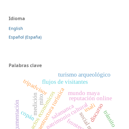
Idioma
English
Español (España)
Palabras clave
turismo arqueológico
tripadvisor
flujos de visitantes
infraestructura turística
mundo maya
impactos económicos
medición
mito
reputación online
argumentación
patrimonio cultural
usali
discurso
salamanca
copán
tránsito
social media
frontera