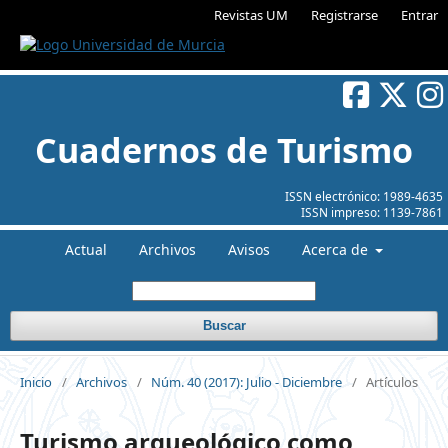
Revistas UM
Registrarse
Entrar
Cuadernos de Turismo
ISSN electrónico:
1989-4635
ISSN impreso:
1139-7861
Actual
Archivos
Avisos
Acerca de
Buscar
Inicio
/
Archivos
/
Núm. 40 (2017): Julio - Diciembre
/
Artículos
Turismo arqueológico como