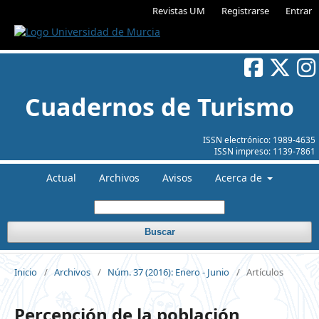
Revistas UM
Registrarse
Entrar
Cuadernos de Turismo
ISSN electrónico:
1989-4635
ISSN impreso:
1139-7861
Actual
Archivos
Avisos
Acerca de
Buscar
Inicio
/
Archivos
/
Núm. 37 (2016): Enero - Junio
/
Artículos
Percepción de la población