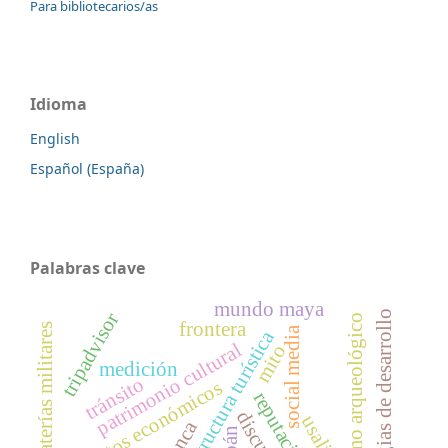
Para bibliotecarios/as
Idioma
English
Español (España)
Palabras clave
mundo maya
estrategias de desarrollo
tripadvisor
turismo arqueológico
frontera
baterías militares
social media
infraestructura turística
patrimonio cultural
mito
medición
tránsito
impactos económicos
discurso
usali