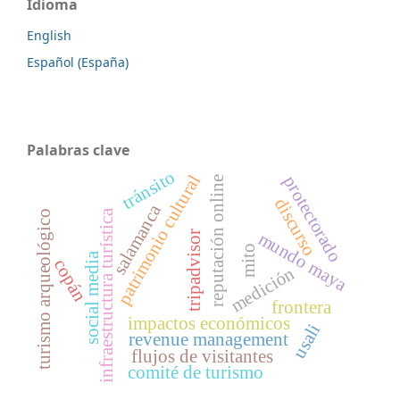
Idioma
English
Español (España)
Palabras clave
tránsito
patrimonio cultural
protectorado
reputación online
discurso
salamanca
infraestructura turística
turismo arqueológico
mundo maya
tripadvisor
mito
social media
copán
medición
frontera
impactos económicos
usali
revenue management
flujos de visitantes
comité de turismo