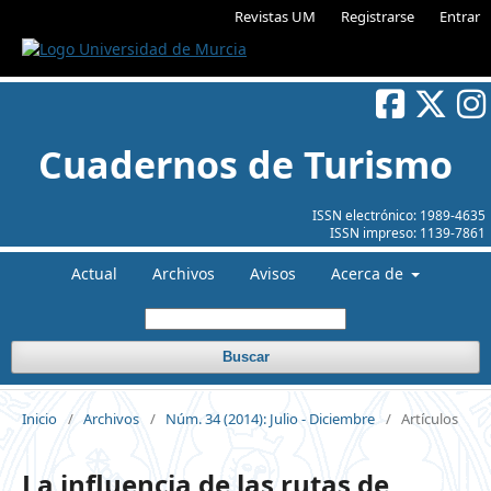
Revistas UM
Registrarse
Entrar
Cuadernos de Turismo
ISSN electrónico:
1989-4635
ISSN impreso:
1139-7861
Actual
Archivos
Avisos
Acerca de
Buscar
Inicio
/
Archivos
/
Núm. 34 (2014): Julio - Diciembre
/
Artículos
La influencia de las rutas de