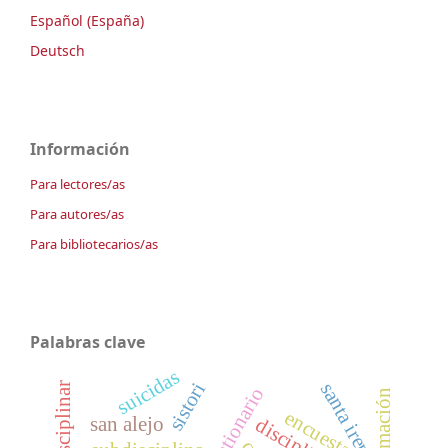
Español (España)
Deutsch
Información
Para lectores/as
Para autores/as
Para bibliotecarios/as
Palabras clave
suicidas
sistori
santa irene
cuestionario
inhumación
encuesta
san alejo
disciplina