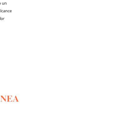
o un
alcance
lor