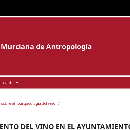
 Murciana de Antropología
erca de
o sobre etnoarqueología del vino
/
IENTO DEL VINO EN EL AYUNTAMIENT