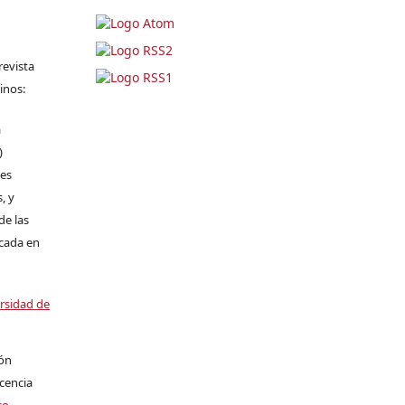
revista
inos:
a
)
les
, y
de las
icada en
ersidad de
ión
icencia