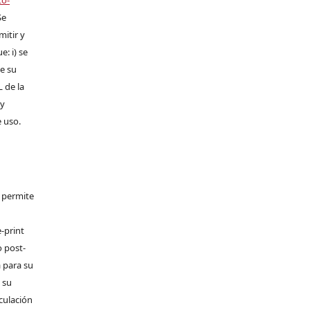
to-
Se
mitir y
: i) se
de su
L de la
 y
e uso.
e permite
-print
o post-
 para su
 su
rculación