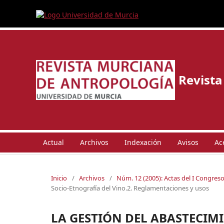
Revista
Actual
Archivos
Indexación
Avisos
Ac
Inicio
/
Archivos
/
Núm. 12 (2005): Actas del I Congres
Socio-Etnografía del Vino.2. Reglamentaciones y usos
LA GESTIÓN DEL ABASTECIM