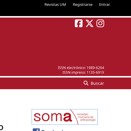
Revistas UM
Registrarse
Entrar
ISSN electrónico:
1989-6204
ISSN impreso:
1135-691X
Buscar
O