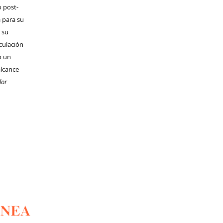
o post-
 para su
 su
rculación
o un
alcance
lor