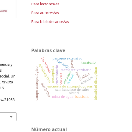
Para lectores/as
Para autores/as
Para bibliotecarios/as
Palabras clave
pastoreo extensivo
los brianes
san alejo
pavo
tanatorio
nencia y
subdisciplina
cuestionario
necrópolis
campo antropológico
identidad disciplinar
marco universitario
as
encuesta
futuro
niños
acequia
corvera
social. Un
suicidas
a.
Revista
disciplina
encuesta de antropólogos/as
116.
san francisco de sales
sistori
mina de agua
bautismo
iew/31053
Número actual