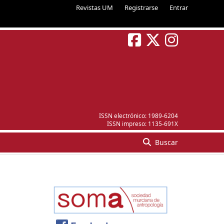
Revistas UM
Registrarse
Entrar
ISSN electrónico:
1989-6204
ISSN impreso:
1135-691X
Buscar