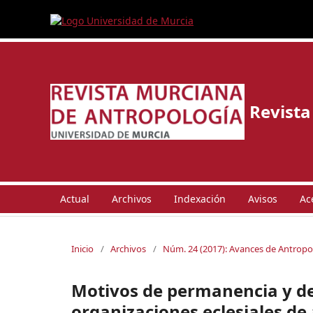
Revista
Actual
Archivos
Indexación
Avisos
Ac
Inicio
/
Archivos
/
Núm. 24 (2017): Avances de Antrop
Motivos de permanencia y de
organizaciones eclesiales de 