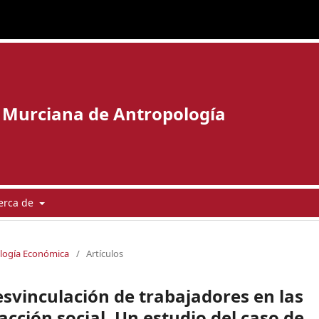
 Murciana de Antropología
erca de
ología Económica
/
Artículos
svinculación de trabajadores en las
acción social. Un estudio del caso de