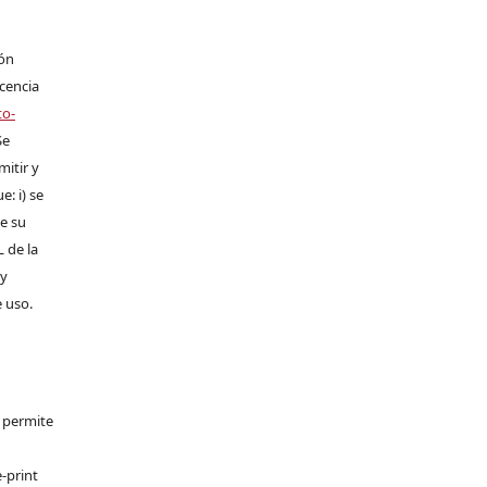
ión
icencia
to-
Se
mitir y
: i) se
de su
L de la
 y
e uso.
e permite
-print