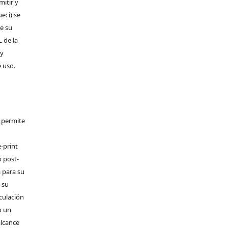
mitir y
: i) se
de su
L de la
 y
e uso.
e permite
-print
o post-
 para su
 su
rculación
o un
alcance