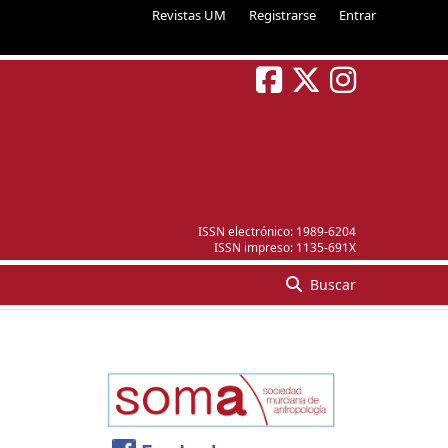
Revistas UM
Registrarse
Entrar
ISSN electrónico:
1989-6204
ISSN impreso:
1135-691X
Buscar