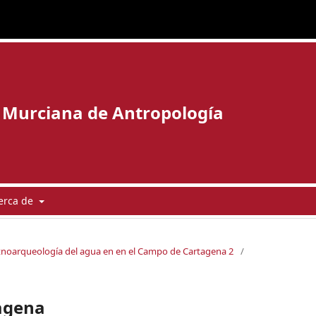
 Murciana de Antropología
erca de
etnoarqueología del agua en en el Campo de Cartagena 2
/
tagena