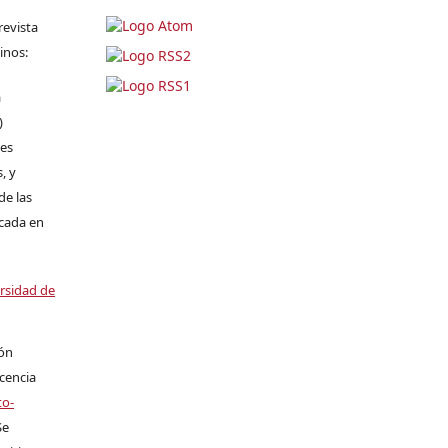
revista
inos:
a
)
les
, y
de las
icada en
ersidad de
ión
icencia
to-
Se