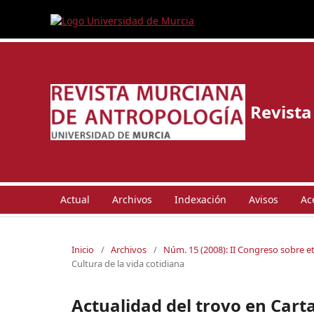
Revista
Actual
Archivos
Indexación
Avisos
Ac
Inicio
/
Archivos
/
Núm. 15 (2008): II Congreso sobre 
Cultura de la vida cotidiana
Actualidad del trovo en Car