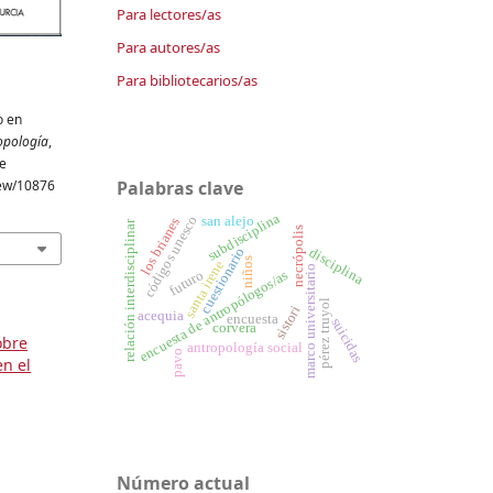
Para lectores/as
Para autores/as
Para bibliotecarios/as
o en
opología
,
de
Palabras clave
iew/10876
subdisciplina
códigos unesco
san alejo
los brianes
relación interdisciplinar
necrópolis
cuestionario
disciplina
niños
santa irene
marco universitario
futuro
encuesta de antropólogos/as
pérez truyol
sistori
acequia
encuesta
suicidas
corvera
obre
antropología social
pavo
n el
Número actual