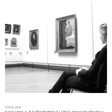
Cómo citar
García López, A., & Guillen Martínez, F. J. (2011). Innovación educativa y