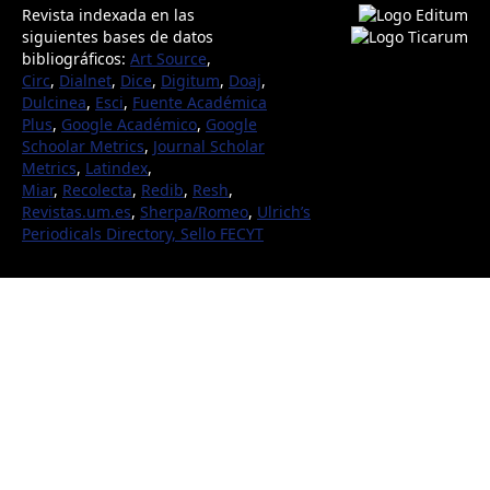
Revista indexada en las
siguientes bases de datos
bibliográficos:
Art Source
,
Circ
,
Dialnet
,
Dice
,
Digitum
,
Doaj
,
Dulcinea
,
Esci
,
Fuente Académica
Plus
,
Google Académico
,
Google
Schoolar Metrics
,
Journal Scholar
Metrics
,
Latindex
,
Miar
,
Recolecta
,
Redib
,
Resh
,
Revistas.um.es
,
Sherpa/Romeo
,
Ulrich’s
Periodicals Directory,
Sello FECYT