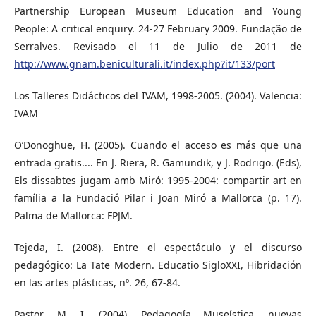
Partnership European Museum Education and Young
People: A critical enquiry. 24-27 February 2009. Fundação de
Serralves. Revisado el 11 de Julio de 2011 de
http://www.gnam.beniculturali.it/index.php?it/133/port
Los Talleres Didácticos del IVAM, 1998-2005. (2004). Valencia:
IVAM
O’Donoghue, H. (2005). Cuando el acceso es más que una
entrada gratis.... En J. Riera, R. Gamundik, y J. Rodrigo. (Eds),
Els dissabtes jugam amb Miró: 1995-2004: compartir art en
família a la Fundació Pilar i Joan Miró a Mallorca (p. 17).
Palma de Mallorca: FPJM.
Tejeda, I. (2008). Entre el espectáculo y el discurso
pedagógico: La Tate Modern. Educatio SigloXXI, Hibridación
en las artes plásticas, nº. 26, 67-84.
Pastor, M. I. (2004). Pedagogía Museística, nuevas