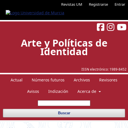
Revistas UM
Registrarse
Entrar
Arte y Políticas de
Identidad
ISSN electrónico:
1989-8452
Actual
Números futuros
Archivos
Revisores
Avisos
Indización
Acerca de
Buscar