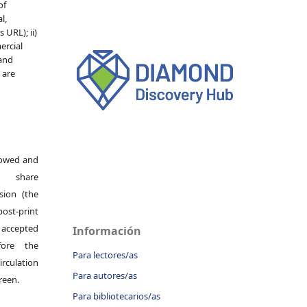
of
l,
 URL); ii)
ercial
 and
e are
llowed and
s share
rsion (the
ost-print
accepted
Información
fore the
Para lectores/as
irculation
Para autores/as
green.
Para bibliotecarios/as