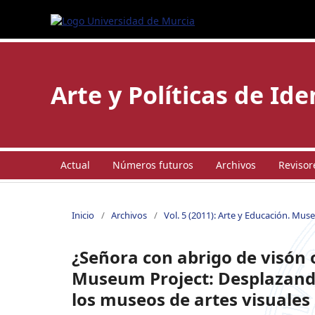
Arte y Políticas de Id
Actual
Números futuros
Archivos
Revisor
Inicio
/
Archivos
/
Vol. 5 (2011): Arte y Educación. Mus
¿Señora con abrigo de visón o
Museum Project: Desplazando
los museos de artes visuales