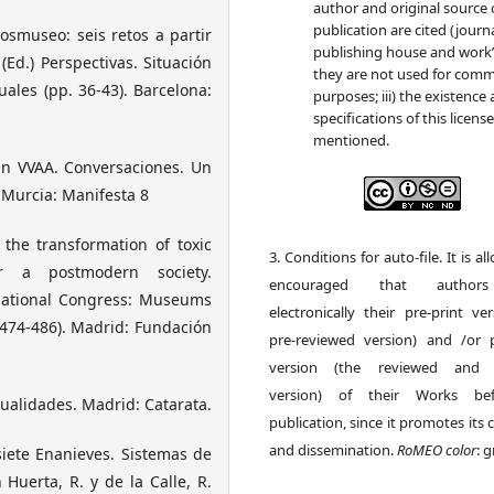
author and original source 
publication are cited (journa
osmuseo: seis retos a partir
publishing house and work’s
(Ed.) Perspectivas. Situación
they are not used for comm
ales (pp. 36-43). Barcelona:
purposes; iii) the existence
specifications of this licens
mentioned.
En VVAA. Conversaciones. Un
 Murcia: Manifesta 8
the transformation of toxic
3. Conditions for auto-file. It is a
r a postmodern society.
encouraged that author
rnational Congress: Museums
electronically their pre-print ve
 474-486). Madrid: Fundación
pre-reviewed version) and /or p
version (the reviewed and 
version) of their Works be
nualidades. Madrid: Catarata.
publication, since it promotes its c
and dissemination.
RoMEO color
: 
siete Enanieves. Sistemas de
Huerta, R. y de la Calle, R.