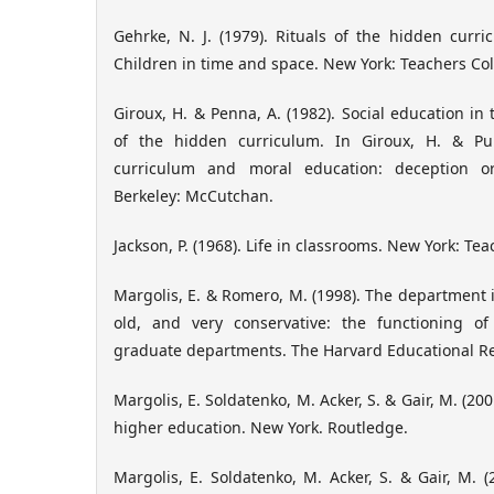
Gehrke, N. J. (1979). Rituals of the hidden curr
Children in time and space. New York: Teachers Col
Giroux, H. & Penna, A. (1982). Social education in
of the hidden curriculum. In Giroux, H. & Pu
curriculum and moral education: deception or
Berkeley: McCutchan.
Jackson, P. (1968). Life in classrooms. New York: Te
Margolis, E. & Romero, M. (1998). The department i
old, and very conservative: the functioning o
graduate departments. The Harvard Educational Rev
Margolis, E. Soldatenko, M. Acker, S. & Gair, M. (20
higher education. New York. Routledge.
Margolis, E. Soldatenko, M. Acker, S. & Gair, M. 