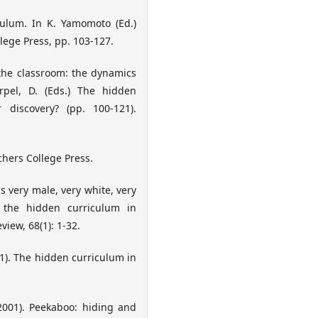
iculum. In K. Yamomoto (Ed.)
lege Press, pp. 103-127.
 the classroom: the dynamics
rpel, D. (Eds.) The hidden
 discovery? (pp. 100-121).
achers College Press.
s very male, very white, very
f the hidden curriculum in
iew, 68(1): 1-32.
01). The hidden curriculum in
(2001). Peekaboo: hiding and