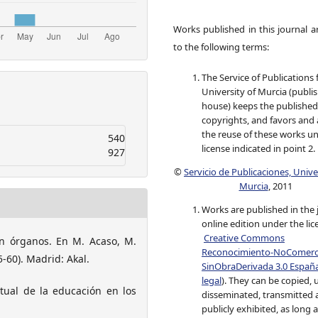
Works published in this journal a
to the following terms:
The Service of Publications
University of Murcia (publi
house) keeps the published
copyrights, and favors and 
the reuse of these works u
540
license indicated in point 2.
927
©
Servicio de Publicaciones, Univ
Murcia
, 2011
Works are published in the 
online edition under the lic
Creative Commons
in órganos. En M. Acaso, M.
Reconocimiento-NoComerci
35-60). Madrid: Akal.
SinObraDerivada 3.0 Españ
legal
). They can be copied, 
ctual de la educación en los
disseminated, transmitted
publicly exhibited, as long as