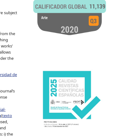
re subject
 from the
shing
 works’
allows
nder the
ersidad de
journal’s
ense
al-
a
(
texto
used,
 and
: i) the