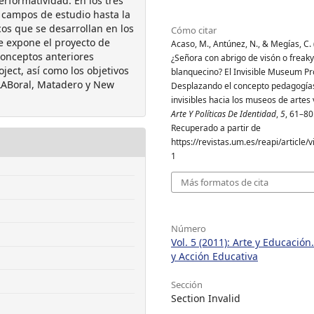
erformatividad. En los tres
 campos de estudio hasta la
os que se desarrollan en los
Cómo citar
e expone el proyecto de
Acaso, M., Antúnez, N., & Megías, C. 
conceptos anteriores
¿Señora con abrigo de visón o freaky
ect, así como los objetivos
blanquecino? El Invisible Museum Pro
LABoral, Matadero y New
Desplazando el concepto pedagogía
invisibles hacia los museos de artes 
Arte Y Políticas De Identidad
,
5
, 61–80
Recuperado a partir de
https://revistas.um.es/reapi/article
1
Más formatos de cita
Número
Vol. 5 (2011): Arte y Educació
y Acción Educativa
Sección
Section Invalid