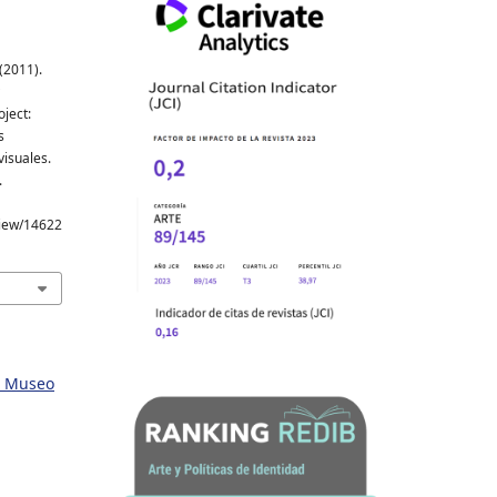
(2011).
ject:
s
visuales.
.
/view/14622
n. Museo