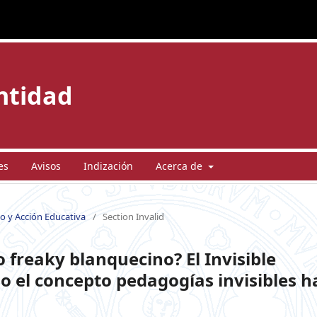
entidad
es
Avisos
Indización
Acerca de
eo y Acción Educativa
/
Section Invalid
 freaky blanquecino? El Invisible
 el concepto pedagogías invisibles h